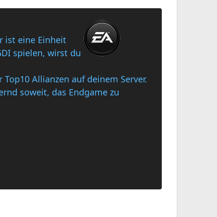
 ist eine Einheit
DI spielen, wirst du
r Top10 Allianzen auf deinem Server.
ähernd soweit, das Endgame zu