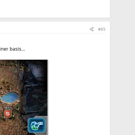
#65
ner basis...