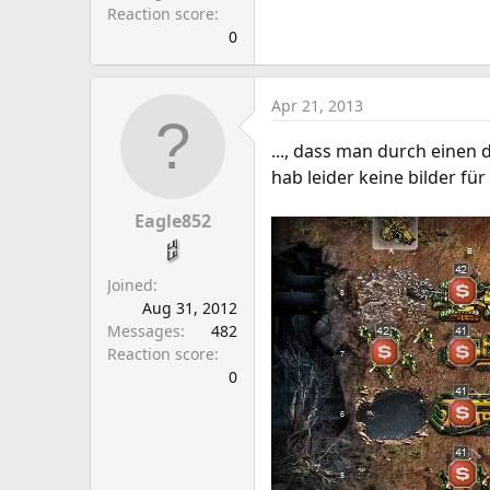
Reaction score
0
Apr 21, 2013
..., dass man durch einen 
hab leider keine bilder fü
Eagle852
Joined
Aug 31, 2012
Messages
482
Reaction score
0