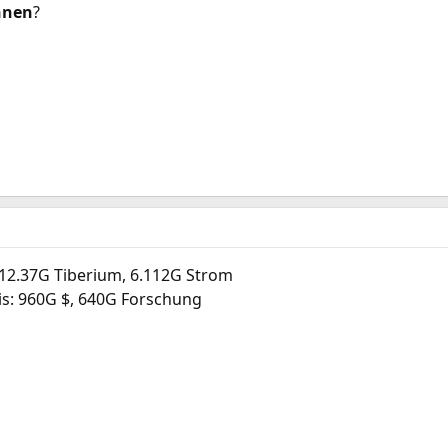
nnen
?
e, 12.37G Tiberium, 6.112G Strom
is: 960G $, 640G Forschung