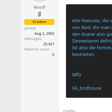
a
e
r
Mooff
t
e
Alle Features, die 
Ex-Admin
r
von Nod, die man n
Joined
Aug 2, 2002
den Avatar also ga
Messages
Desweiteren defini
25,427
Ist also die Fortr
Reaction score
bestreiten.
0
MfG
EA_birdhouse
-quelle-