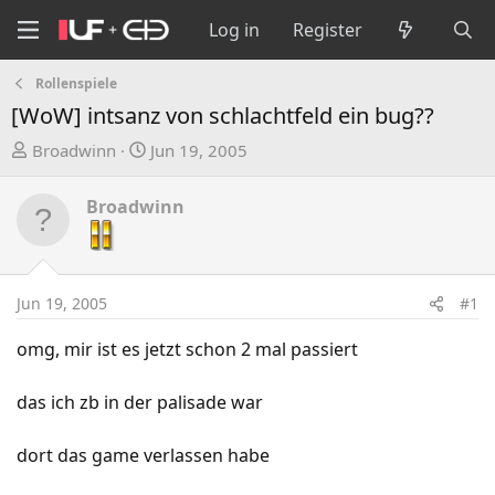
Log in
Register
Rollenspiele
[WoW] intsanz von schlachtfeld ein bug??
T
S
Broadwinn
Jun 19, 2005
h
t
r
a
Broadwinn
e
r
a
t
d
d
s
a
Jun 19, 2005
#1
t
t
a
e
omg, mir ist es jetzt schon 2 mal passiert
r
t
das ich zb in der palisade war
e
r
dort das game verlassen habe