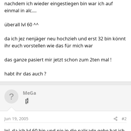
nachdem ich wieder eingestiegen bin war ich auf
einmal in alc....
überall lvl 60 ^^
da ich jez nenjäger neu hochzieh und erst 32 bin könnt
ihr euch vorstellen wie das für mich war
das ganze pasiert mir jetzt schon zum 2ten mal !
habt ihr das auch ?
MeGa
Jun 19, 2005
#2
lol. da ich lvl 60 bin und nie in die palisade gehe hat ich