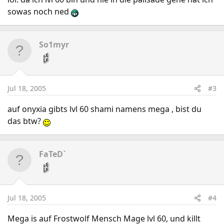
sowas noch ned
So1myr
Jul 18, 2005
#3
auf onyxia gibts lvl 60 shami namens mega , bist du
das btw?
FaTeD`
Jul 18, 2005
#4
Mega is auf Frostwolf Mensch Mage lvl 60, und killt