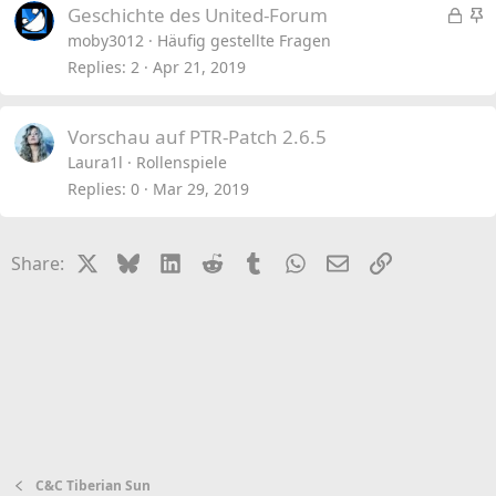
L
S
Geschichte des United-Forum
o
t
moby3012
Häufig gestellte Fragen
c
i
Replies
2
Apr 21, 2019
k
c
e
k
Vorschau auf PTR-Patch 2.6.5
d
y
Laura1l
Rollenspiele
Replies
0
Mar 29, 2019
X
Bluesky
LinkedIn
Reddit
Tumblr
WhatsApp
Email
Link
Share:
C&C Tiberian Sun