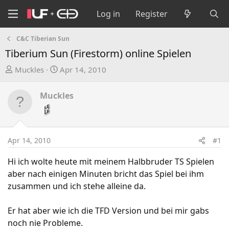
Log in
Register
C&C Tiberian Sun
Tiberium Sun (Firestorm) online Spielen
T
S
Muckles
Apr 14, 2010
h
t
r
a
Muckles
e
r
a
t
d
d
s
a
Apr 14, 2010
#1
t
t
a
e
Hi ich wolte heute mit meinem Halbbruder TS Spielen
r
aber nach einigen Minuten bricht das Spiel bei ihm
t
zusammen und ich stehe alleine da.
e
r
Er hat aber wie ich die TFD Version und bei mir gabs
noch nie Probleme.