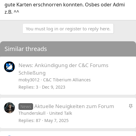
gute Karten erschnorren konnten. Osbes oder Admi
z.B. ^^
You must log in or register to reply here.
Similar threads
News: Ankündigung der C&C Forums
Schließung
moby3012
C&C Tiberium Alliances
Replies
3
Dec 9, 2023
S
Aktuelle Neuigkeiten zum Forum
News
t
Thunderskull
United Talk
i
Replies
87
May 7, 2025
c
k