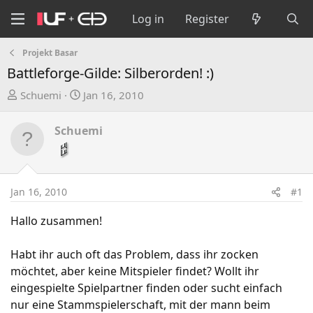
Log in
Register
Projekt Basar
Battleforge-Gilde: Silberorden! :)
T
S
Schuemi
Jan 16, 2010
h
t
r
a
Schuemi
e
r
a
t
d
d
s
a
Jan 16, 2010
#1
t
t
a
e
Hallo zusammen!
r
t
Habt ihr auch oft das Problem, dass ihr zocken
e
möchtet, aber keine Mitspieler findet? Wollt ihr
r
eingespielte Spielpartner finden oder sucht einfach
nur eine Stammspielerschaft, mit der mann beim