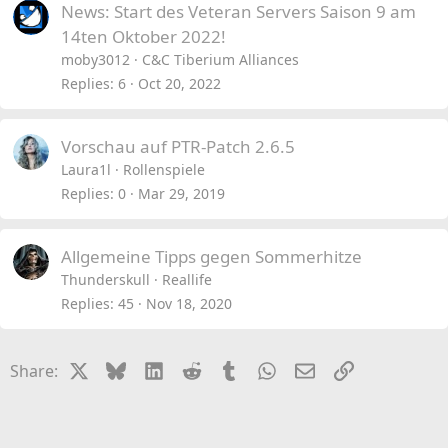
News: Start des Veteran Servers Saison 9 am
y
14ten Oktober 2022!
moby3012
C&C Tiberium Alliances
Replies
6
Oct 20, 2022
Vorschau auf PTR-Patch 2.6.5
Laura1l
Rollenspiele
Replies
0
Mar 29, 2019
Allgemeine Tipps gegen Sommerhitze
Thunderskull
Reallife
Replies
45
Nov 18, 2020
X
Bluesky
LinkedIn
Reddit
Tumblr
WhatsApp
Email
Link
Share: