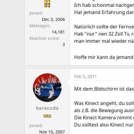
a
e
Ich hab schonmal nachgem
r
Hat jemand Erfahrung dami
Joined
t
Dec 3, 2006
e
Messages
Natürlich sollte der Fernse
r
14,181
Hab "nur" nen 32 Zoll Tv, 
Reaction score
man immer mal wieder näh
3
Hoffe mir kann da jemand
Feb 5, 2011
Mit dem Bildschirm ist da
Was Kinect angeht, du sol
baracuda
als z.B. die Bewegung aus
Die Kinect Kamera nimmt d
Du solltest also Kinect nu
Joined
Nov 10, 2007