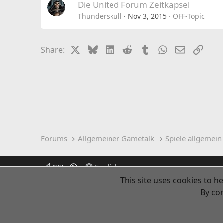
Die United Forum Zeitkapsel
Thunderskull
Nov 3, 2015
OFF-Topic
X
Bluesky
LinkedIn
Reddit
Tumblr
WhatsApp
Email
Link
Share:
Forums
Allgemeiner Gametalk
Spiele allgemein
CCI
English
This site uses cookies to he
By con