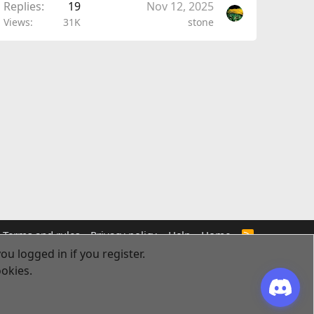
Replies
19
Nov 12, 2025
Views
31K
stone
Terms and rules
Privacy policy
Help
Home
R
S
ou logged in if you register.
S
ookies.