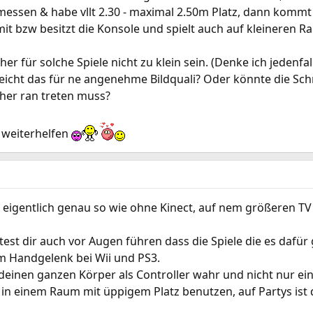
essen & habe vllt 2.30 - maximal 2.50m Platz, dann kommt
t bzw besitzt die Konsole und spielt auch auf kleineren R
her für solche Spiele nicht zu klein sein. (Denke ich jedenfal
reicht das für ne angenehme Bildquali? Oder könnte die Sch
er ran treten muss?
 weiterhelfen
s eigentlich genau so wie ohne Kinect, auf nem größeren TV 
ltest dir auch vor Augen führen dass die Spiele die es daf
m Handgelenk bei Wii und PS3.
einen ganzen Körper als Controller wahr und nicht nur ei
r in einem Raum mit üppigem Platz benutzen, auf Partys ist 