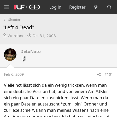
Log in
Register
Shooter
"Left 4 Dead"
T
S
Wordone
Oct 31, 2008
h
t
r
a
DetoNato
e
r
a
t
d
d
s
a
Feb 6, 2009
#101
t
t
a
e
Vielleihct lässt sich da ein wenig tricksen, wenn man
r
eine deutsche Version hat, und von einem Ami/UKler
t
sich ein paar Dateien zuschicken lässt. Wenn man da
e
ein paar Dateien austauscht *zum "bin" Ordner und
r
zur .exe schiel*, kann man meines Wissens nach eine
Ami-Version daraus machen. Ich habe es jedoch nicht