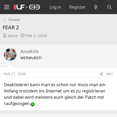
Log in
Register
Shooter
FEAR 2
T
S
stone
Feb 3, 2009
h
t
r
a
AmeRiZe
e
r
WERWURST!
a
t
d
d
s
a
Feb 21, 2009
#61
t
t
a
e
Deaktivieren kann man es schon nur muss man am
r
Anfang trotzdem ins Internet um es zu registrieren
t
und dabei wird meistens auch gleich der Patch mit
e
raufgezogen.
r