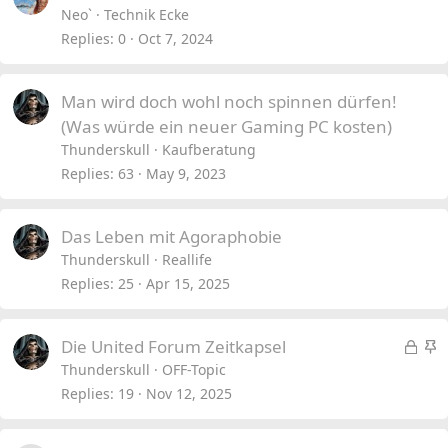
Neo`
Technik Ecke
Replies
0
Oct 7, 2024
Man wird doch wohl noch spinnen dürfen!
(Was würde ein neuer Gaming PC kosten)
Thunderskull
Kaufberatung
Replies
63
May 9, 2023
Das Leben mit Agoraphobie
Thunderskull
Reallife
Replies
25
Apr 15, 2025
L
S
Die United Forum Zeitkapsel
o
t
Thunderskull
OFF-Topic
c
i
Replies
19
Nov 12, 2025
k
c
e
k