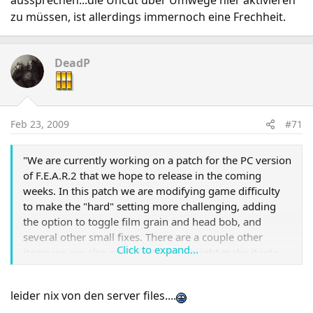
aussprechen...die Uncut über Umwege hier aktivieren
zu müssen, ist allerdings immernoch eine Frechheit.
DeadP
Feb 23, 2009
#71
"We are currently working on a patch for the PC version
of F.E.A.R.2 that we hope to release in the coming
weeks. In this patch we are modifying game difficulty
to make the "hard" setting more challenging, adding
the option to toggle film grain and head bob, and
several other small fixes. There are a couple other
Click to expand...
items we are also exploring which might make it into
this patch, but we need to do research to evaluate the
time and resources that it will take to add these
leider nix von den server files....
changes to the patch."