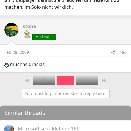
Im Multiplayer kannst sie brauchen um fiese Kills zu
machen, im Solo nicht wirklich.
stone
Moderator
Feb 28, 2009
#80
muchas gracias
First
Last
Prev
4 of 5
Next
You must log in or register to reply here.
Similar threads
Microsoft schuldet mir 16€