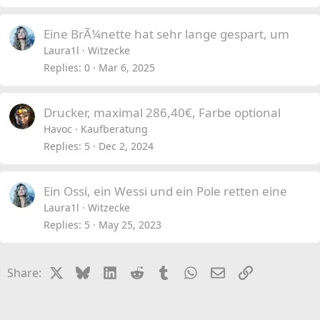
Eine BrÃ¼nette hat sehr lange gespart, um
Laura1l
Witzecke
Replies
0
Mar 6, 2025
Drucker, maximal 286,40€, Farbe optional
Havoc
Kaufberatung
Replies
5
Dec 2, 2024
Ein Ossi, ein Wessi und ein Pole retten eine
Laura1l
Witzecke
Replies
5
May 25, 2023
X
Bluesky
LinkedIn
Reddit
Tumblr
WhatsApp
Email
Link
Share: