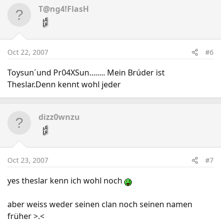
T@ng4!FlasH
Oct 22, 2007
#6
Toysun´und Pr04XSun........ Mein Brúder ist
Theslar.Denn kennt wohl jeder
dizz0wnzu
Oct 23, 2007
#7
yes theslar kenn ich wohl noch
aber weiss weder seinen clan noch seinen namen
früher >.<