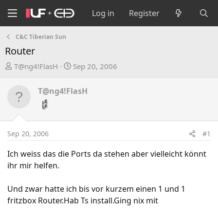
Log in
Register
C&C Tiberian Sun
Router
T
S
T@ng4!FlasH
Sep 20, 2006
h
t
r
a
T@ng4!FlasH
e
r
a
t
d
d
s
a
Sep 20, 2006
#1
t
t
a
e
Ich weiss das die Ports da stehen aber vielleicht könnt
r
ihr mir helfen.
t
e
Und zwar hatte ich bis vor kurzem einen 1 und 1
r
fritzbox Router.Hab Ts install.Ging nix mit