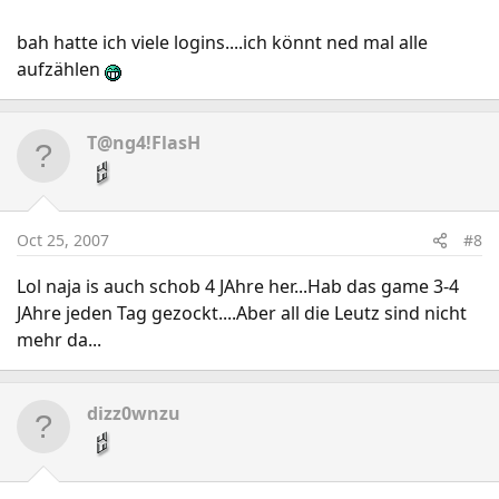
bah hatte ich viele logins....ich könnt ned mal alle
aufzählen
T@ng4!FlasH
Oct 25, 2007
#8
Lol naja is auch schob 4 JAhre her...Hab das game 3-4
JAhre jeden Tag gezockt....Aber all die Leutz sind nicht
mehr da...
dizz0wnzu