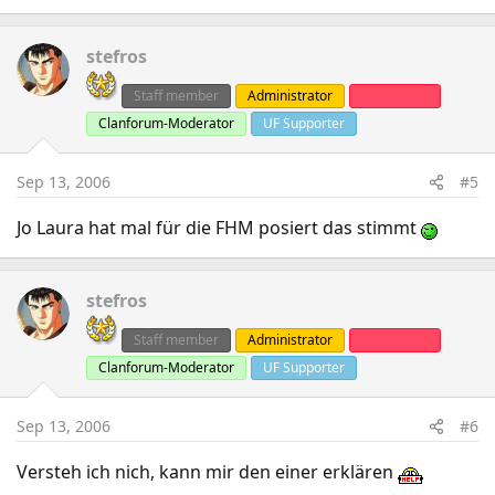
stefros
Staff member
Administrator
Clanleader
Clanforum-Moderator
UF Supporter
Sep 13, 2006
#5
Jo Laura hat mal für die FHM posiert das stimmt
stefros
Staff member
Administrator
Clanleader
Clanforum-Moderator
UF Supporter
Sep 13, 2006
#6
Versteh ich nich, kann mir den einer erklären