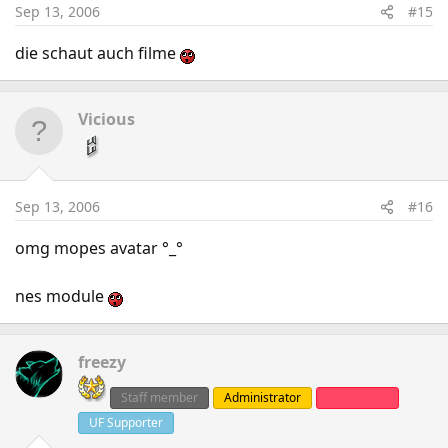
Sep 13, 2006
#15
die schaut auch filme
Vicious
Sep 13, 2006
#16
omg mopes avatar °_°
nes module
freezy
Staff member
Administrator
Clanleader
UF Supporter