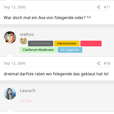
Sep 13, 2006
#17
War doch mal ein Ava von fslegende oder? ^^
stefros
Staff member
Administrator
Clanleader
Clanforum-Moderator
UF Supporter
Sep 13, 2006
#18
dreimal darfste raten wo fslegende das geklaut hat lol
Laura1l
UF-Bot