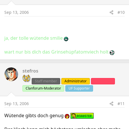
Sep 13, 2006
#10
ja, der tolle wütende smilie
wart nur bis dich das Grinsehüpfatomviech holt
stefros
Staff member
Administrator
Clanleader
Clanforum-Moderator
UF Supporter
Sep 13, 2006
#11
Wütende gibts doch genug