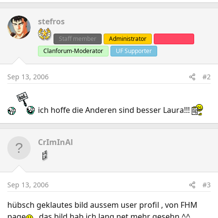
stefros
Staff member
Administrator
Clanleader
Clanforum-Moderator
UF Supporter
Sep 13, 2006
#2
ich hoffe die Anderen sind besser Laura!!!
CrImInAl
Sep 13, 2006
#3
hübsch geklautes bild aussem user profil , von FHM
page
, das bild hab ich lang net mehr gesehn ^^