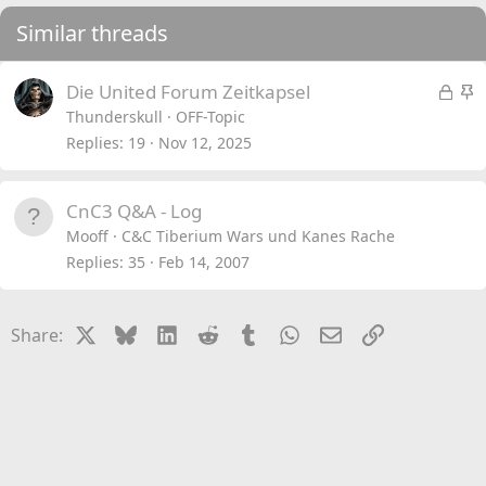
Similar threads
L
S
Die United Forum Zeitkapsel
o
t
Thunderskull
OFF-Topic
c
i
Replies
19
Nov 12, 2025
k
c
e
k
CnC3 Q&A - Log
d
y
Mooff
C&C Tiberium Wars und Kanes Rache
Replies
35
Feb 14, 2007
X
Bluesky
LinkedIn
Reddit
Tumblr
WhatsApp
Email
Link
Share: