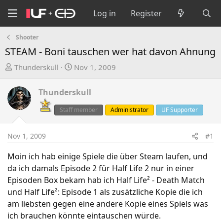
Log in
Register
Shooter
STEAM - Boni tauschen wer hat davon Ahnung
T
S
Thunderskull
Nov 1, 2009
h
t
r
a
Thunderskull
e
r
a
t
Staff member
Administrator
UF Supporter
d
d
s
a
Nov 1, 2009
#1
t
t
a
e
Moin ich hab einige Spiele die über Steam laufen, und
r
da ich damals Episode 2 für Half Life 2 nur in einer
t
Episoden Box bekam hab ich Half Life² - Death Match
e
und Half Life²: Episode 1 als zusätzliche Kopie die ich
r
am liebsten gegen eine andere Kopie eines Spiels was
ich brauchen könnte eintauschen würde.