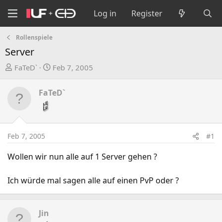
Log in
Register
Rollenspiele
Server
T
S
FaTeD`
Feb 7, 2005
h
t
r
a
FaTeD`
e
r
a
t
d
d
s
a
Feb 7, 2005
#1
t
t
a
e
Wollen wir nun alle auf 1 Server gehen ?
r
t
Ich würde mal sagen alle auf einen PvP oder ?
e
r
Jin