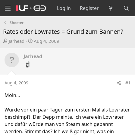
Log in
Register
Shooter
Rates oder Lowrates = Grund zum Bannen?
T
S
Jarhead
Aug 4, 2009
h
t
r
a
Jarhead
e
r
a
t
d
d
s
a
Aug 4, 2009
#1
t
t
a
e
Moin...
r
t
Wurde vor ein paar Tagen zum ersten Mal als Lowrater
e
beschimpft. Der Depp meinte, ich wäre ein Lowrater
r
und dafür würde man von Steam auch gebannt
werden. Stimmt das? Ich weiß gar nicht, was ein