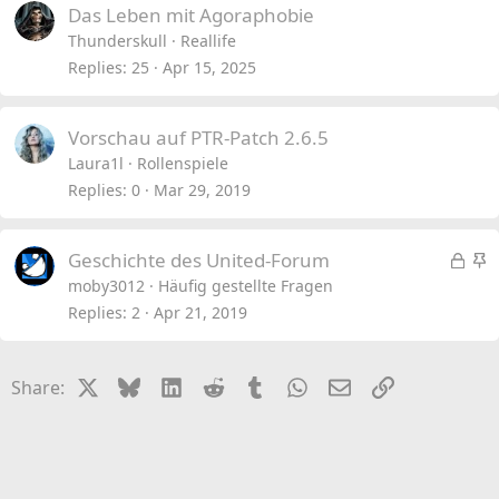
Das Leben mit Agoraphobie
Thunderskull
Reallife
Replies
25
Apr 15, 2025
Vorschau auf PTR-Patch 2.6.5
Laura1l
Rollenspiele
Replies
0
Mar 29, 2019
L
S
Geschichte des United-Forum
o
t
moby3012
Häufig gestellte Fragen
c
i
Replies
2
Apr 21, 2019
k
c
e
k
X
Bluesky
LinkedIn
Reddit
Tumblr
WhatsApp
Email
Link
Share:
d
y