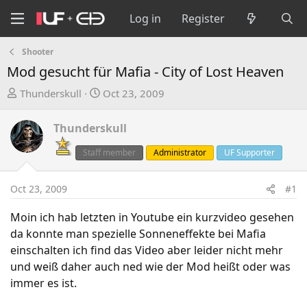
Log in
Register
Shooter
Mod gesucht für Mafia - City of Lost Heaven
T
S
Thunderskull
Oct 23, 2009
h
t
r
a
Thunderskull
e
r
a
t
Staff member
Administrator
UF Supporter
d
d
s
a
Oct 23, 2009
#1
t
t
a
e
Moin ich hab letzten in Youtube ein kurzvideo gesehen
r
da konnte man spezielle Sonneneffekte bei Mafia
t
einschalten ich find das Video aber leider nicht mehr
e
und weiß daher auch ned wie der Mod heißt oder was
r
immer es ist.