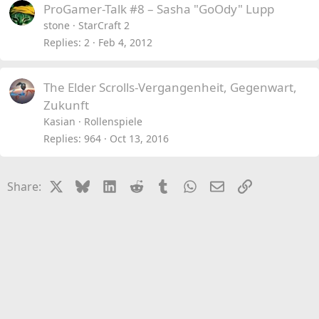
ProGamer-Talk #8 – Sasha "GoOdy" Lupp
stone
StarCraft 2
Replies
2
Feb 4, 2012
The Elder Scrolls-Vergangenheit, Gegenwart,
Zukunft
Kasian
Rollenspiele
Replies
964
Oct 13, 2016
X
Bluesky
LinkedIn
Reddit
Tumblr
WhatsApp
Email
Link
Share: