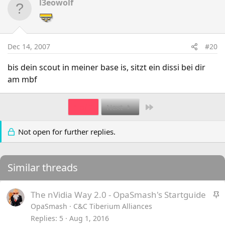
l3eowolf
Dec 14, 2007
#20
bis dein scout in meiner base is, sitzt ein dissi bei dir
am mbf
Last
1 of 2
Next
Not open for further replies.
Similar threads
S
The nVidia Way 2.0 - OpaSmash's Startguide
t
OpaSmash
C&C Tiberium Alliances
i
Replies
5
Aug 1, 2016