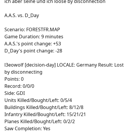
ich aber seine und ich loose by disconnection
A.A.S. vs. D_Day
Scenario: FORESTFR.MAP
Game Duration: 9 minutes
A.A.S.'s point change: +53
D_Day's point change: -28
l3eowolf [decision-day] LOCALE: Germany Result: Lost
by disconnecting
Points: 0
Record: 0/0/0
Side: GDI
Units Killed/Bought/Left: 0/5/4
Buildings Killed/Bought/Left: 8/12/8
Infantry Killed/Bought/Left: 15/21/21
Planes Killed/Bought/Left: 0/2/2
Saw Completion: Yes