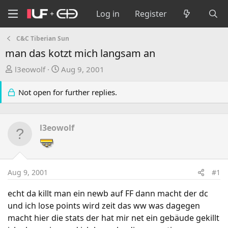
Log in
Register
C&C Tiberian Sun
man das kotzt mich langsam an
T
S
l3eowolf
Aug 9, 2001
h
t
r
a
Not open for further replies.
e
r
a
t
d
d
l3eowolf
s
a
t
t
a
e
r
Aug 9, 2001
#1
t
e
echt da killt man ein newb auf FF dann macht der dc
r
und ich lose points wird zeit das ww was dagegen
macht hier die stats der hat mir net ein gebäude gekillt