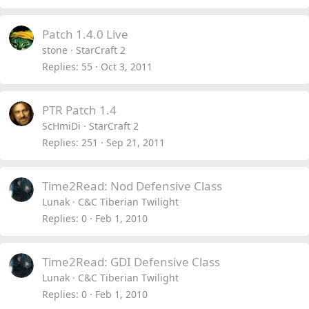
c
k
Patch 1.4.0 Live
y
stone
StarCraft 2
Replies
55
Oct 3, 2011
PTR Patch 1.4
ScHmiDi
StarCraft 2
Replies
251
Sep 21, 2011
Time2Read: Nod Defensive Class
Lunak
C&C Tiberian Twilight
Replies
0
Feb 1, 2010
Time2Read: GDI Defensive Class
Lunak
C&C Tiberian Twilight
Replies
0
Feb 1, 2010