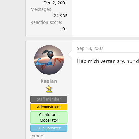
Dec 2, 2001
Messages
24,936
Reaction score
101
Sep 13, 2007
Hab mich vertan sry, nur di
Kasian
Staff member
Administrator
Clanforum-
Moderator
UF Supporter
Joined