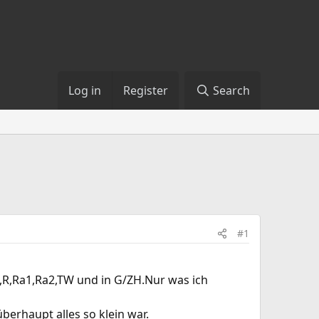
Log in
Register
Search
#1
K,R,Ra1,Ra2,TW und in G/ZH.Nur was ich
berhaupt alles so klein war.