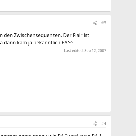
#3
n den Zwischensequenzen. Der Flair ist
aja dann kam ja bekanntlich EA^^
Last edited:
Sep 12, 2007
#4