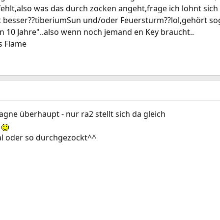
 fehlt,also was das durch zocken angeht,frage ich lohnt si
st besser??tiberiumSun und/oder Feuersturm??lol,gehört sog
 10 Jahre"..also wenn noch jemand en Key braucht..
s Flame
gne überhaupt - nur ra2 stellt sich da gleich
l
mal oder so durchgezockt^^