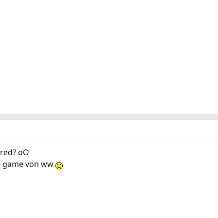
fred? oO
te game von ww