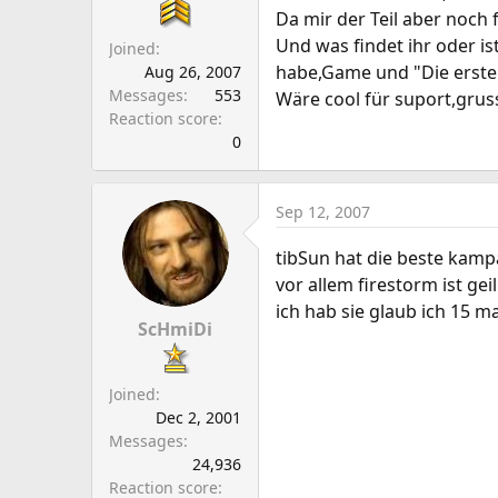
a
e
Da mir der Teil aber noch
r
Und was findet ihr oder i
Joined
t
habe,Game und "Die ersten
Aug 26, 2007
e
Messages
553
Wäre cool für suport,grus
r
Reaction score
0
Sep 12, 2007
tibSun hat die beste kampa
vor allem firestorm ist gei
ich hab sie glaub ich 15 
ScHmiDi
Joined
Dec 2, 2001
Messages
24,936
Reaction score