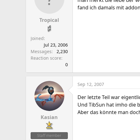
man merkt die liebe der w
fand ich damals mit addo
Tropical
Joined
Jul 23, 2006
Messages
2,230
Reaction score
0
Sep 12, 2007
Der letzte Teil war eigent
Und TibSun hat imho die b
Aber das könnte man doch
Kasian
Staff member