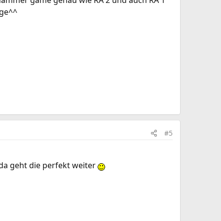
!! hammer game genau wie RA 2 und auch RA 1
age^^
#5
da geht die perfekt weiter