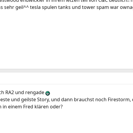
estwood endwickler in ihrem letzen teil von C&C deutlich
ns sehr geil^^ tesla spulen tanks und tower spam war own
lich RA2 und rengade
este und geilste Story, und dann brauchst noch Firestorm, 
 in einem Fred klären oder?