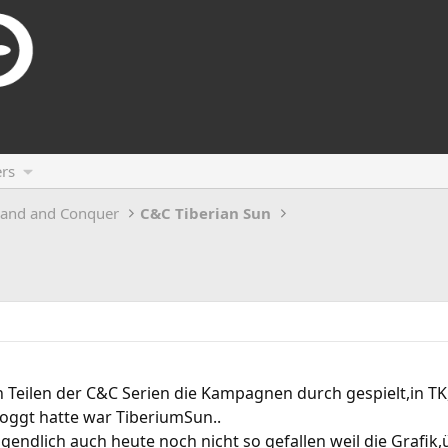
rs
and and Conquer
C&C Tiberian Sun
len Teilen der C&C Serien die Kampagnen durch gespielt,in T
zoggt hatte war TiberiumSun..
gendlich auch heute noch nicht so gefallen weil die Grafik,ü