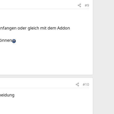
#9
 anfangen oder gleich mit dem Addon
können
#10
cheidung