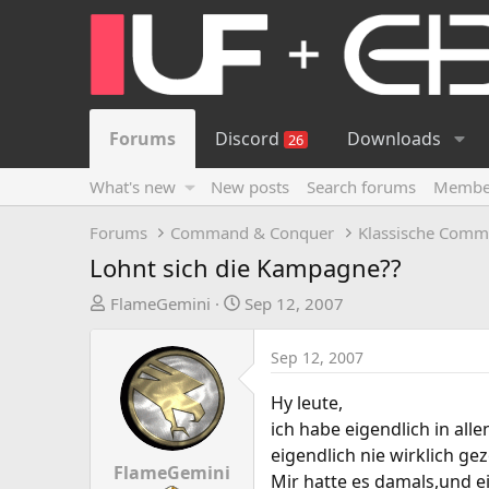
Forums
Discord
Downloads
26
What's new
New posts
Search forums
Membe
Forums
Command & Conquer
Klassische Comm
Lohnt sich die Kampagne??
T
S
FlameGemini
Sep 12, 2007
h
t
r
a
Sep 12, 2007
e
r
a
t
Hy leute,
d
d
ich habe eigendlich in al
s
a
eigendlich nie wirklich ge
t
t
FlameGemini
Mir hatte es damals,und ei