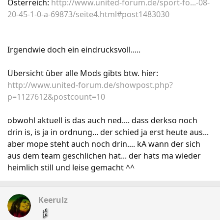
Österreich:
http://www.united-forum.de/sport-fo...-08-
20-45-1-0-a-69873/seite4.html#post1483030
Irgendwie doch ein eindrucksvoll.....
Übersicht über alle Mods gibts btw. hier:
http://www.united-forum.de/showpost.php?
p=1127612&postcount=10
obwohl aktuell is das auch ned.... dass derkso noch
drin is, is ja in ordnung... der schied ja erst heute aus...
aber mope steht auch noch drin.... kA wann der sich
aus dem team geschlichen hat... der hats ma wieder
heimlich still und leise gemacht ^^
Keerulz