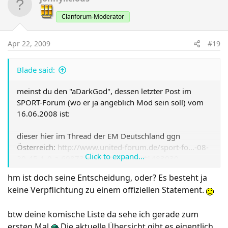
Clanforum-Moderator
Apr 22, 2009
#19
Blade said:
meinst du den "aDarkGod", dessen letzter Post im
SPORT-Forum (wo er ja angeblich Mod sein soll) vom
16.06.2008 ist:
dieser hier im Thread der EM Deutschland ggn
Österreich:
http://www.united-forum.de/sport-fo...-08-
Click to expand...
20-45-1-0-a-69873/seite4.html#post1483030
hm ist doch seine Entscheidung, oder? Es besteht ja
keine Verpflichtung zu einem offiziellen Statement.
Irgendwie doch ein eindrucksvoll.....
btw deine komische Liste da sehe ich gerade zum
Übersicht über alle Mods gibts btw. hier:
http://www.united-forum.de/showpost.php?
ersten Mal
Die aktuelle Übersicht gibt es eigentlich