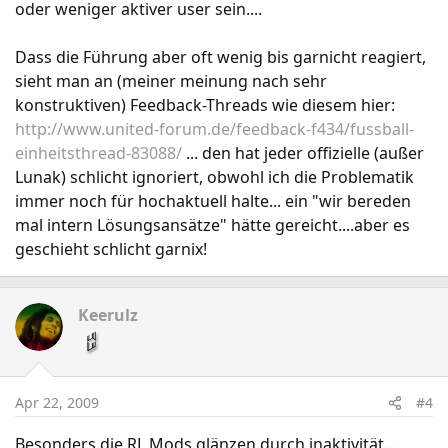
oder weniger aktiver user sein....
Dass die Führung aber oft wenig bis garnicht reagiert,
sieht man an (meiner meinung nach sehr
konstruktiven) Feedback-Threads wie diesem hier:
http://www.united-forum.de/feedback-f434/fussball-
einheitsthread-83088/
... den hat jeder offizielle (außer
Lunak) schlicht ignoriert, obwohl ich die Problematik
immer noch für hochaktuell halte... ein "wir bereden
mal intern Lösungsansätze" hätte gereicht....aber es
geschieht schlicht garnix!
Keerulz
Apr 22, 2009
#4
Besonders die RL Mods glänzen durch inaktivität...