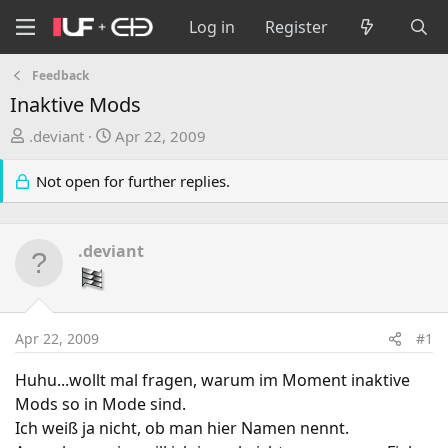
Log in
Register
Feedback
Inaktive Mods
T
S
.deviant
Apr 22, 2009
h
t
r
a
Not open for further replies.
e
r
a
t
d
d
.deviant
s
a
t
t
a
e
r
Apr 22, 2009
#1
t
e
Huhu...wollt mal fragen, warum im Moment inaktive
r
Mods so in Mode sind.
Ich weiß ja nicht, ob man hier Namen nennt.