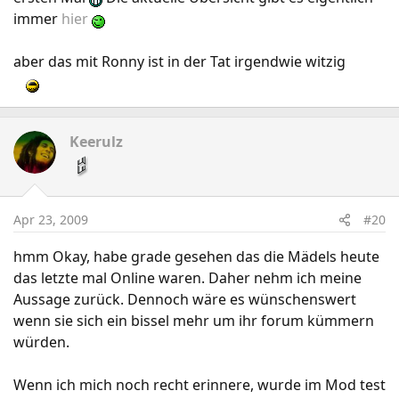
p=1127612&postcount=10
immer
hier
obwohl aktuell is das auch ned.... dass derkso noch drin
aber das mit Ronny ist in der Tat irgendwie witzig
is, is ja in ordnung... der schied ja erst heute aus... aber
mope steht auch noch drin.... kA wann der sich aus
dem team geschlichen hat... der hats ma wieder
heimlich still und leise gemacht ^^
Keerulz
Apr 23, 2009
#20
hmm Okay, habe grade gesehen das die Mädels heute
das letzte mal Online waren. Daher nehm ich meine
Aussage zurück. Dennoch wäre es wünschenswert
wenn sie sich ein bissel mehr um ihr forum kümmern
würden.
Wenn ich mich noch recht erinnere, wurde im Mod test