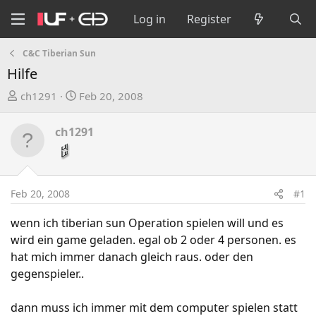
Log in
Register
C&C Tiberian Sun
Hilfe
T
S
ch1291
Feb 20, 2008
h
t
r
a
ch1291
e
r
a
t
d
d
s
a
Feb 20, 2008
#1
t
t
a
e
wenn ich tiberian sun Operation spielen will und es
r
wird ein game geladen. egal ob 2 oder 4 personen. es
t
hat mich immer danach gleich raus. oder den
e
gegenspieler..
r
dann muss ich immer mit dem computer spielen statt