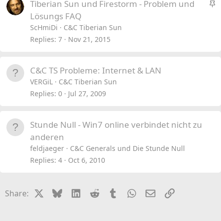
S
Tiberian Sun und Firestorm - Problem und
t
Lösungs FAQ
i
ScHmiDi
C&C Tiberian Sun
c
Replies
7
Nov 21, 2015
k
y
C&C TS Probleme: Internet & LAN
VERGiL
C&C Tiberian Sun
Replies
0
Jul 27, 2009
Stunde Null - Win7 online verbindet nicht zu
anderen
feldjaeger
C&C Generals und Die Stunde Null
Replies
4
Oct 6, 2010
X
Bluesky
LinkedIn
Reddit
Tumblr
WhatsApp
Email
Link
Share: