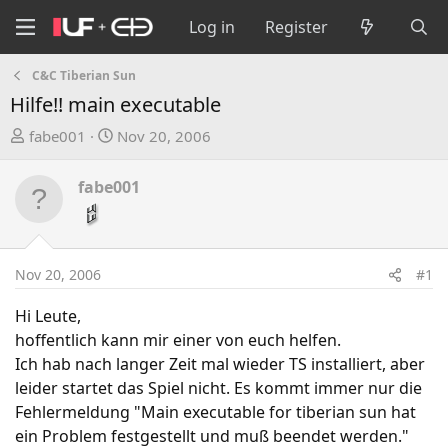
Log in
Register
C&C Tiberian Sun
Hilfe!! main executable
T
S
fabe001
Nov 20, 2006
h
t
r
a
fabe001
e
r
a
t
d
d
s
a
Nov 20, 2006
#1
t
t
a
e
Hi Leute,
r
hoffentlich kann mir einer von euch helfen.
t
Ich hab nach langer Zeit mal wieder TS installiert, aber
e
leider startet das Spiel nicht. Es kommt immer nur die
r
Fehlermeldung "Main executable for tiberian sun hat
ein Problem festgestellt und muß beendet werden."