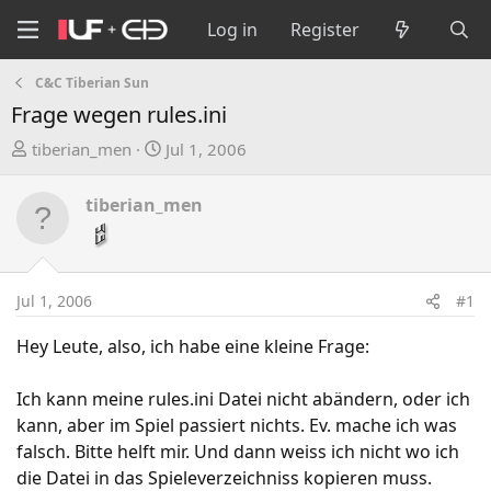
Log in
Register
C&C Tiberian Sun
Frage wegen rules.ini
T
S
tiberian_men
Jul 1, 2006
h
t
r
a
tiberian_men
e
r
a
t
d
d
s
a
Jul 1, 2006
#1
t
t
a
e
Hey Leute, also, ich habe eine kleine Frage:
r
t
Ich kann meine rules.ini Datei nicht abändern, oder ich
e
kann, aber im Spiel passiert nichts. Ev. mache ich was
r
falsch. Bitte helft mir. Und dann weiss ich nicht wo ich
die Datei in das Spieleverzeichniss kopieren muss.