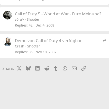
Call of Duty 5 - World at War - Eure Meinung?
z0ra^
Shooter
Replies
42
Dec 4, 2008
L
Demo von Call of Duty 4 verfügbar
o
Crash
Shooter
c
Replies
35
Nov 10, 2007
k
e
X
Bluesky
LinkedIn
Reddit
Tumblr
WhatsApp
Email
Link
Share:
d