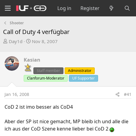
Log in
Register
Shooter
Call of Duty 4 verfügbar
T
S
Day1d
Nov 8, 2007
h
t
r
a
Kasian
e
r
a
t
Staff member
Administrator
d
d
Clanforum-Moderator
UF Supporter
s
a
t
t
a
e
Jan 16, 2008
#41
r
CoD 2 ist imo besser als CoD4
t
e
r
Aber der SP ist nice gemacht, MP bleib ich und alle die
ich aus der CoD Szene kenne lieber bei CoD 2