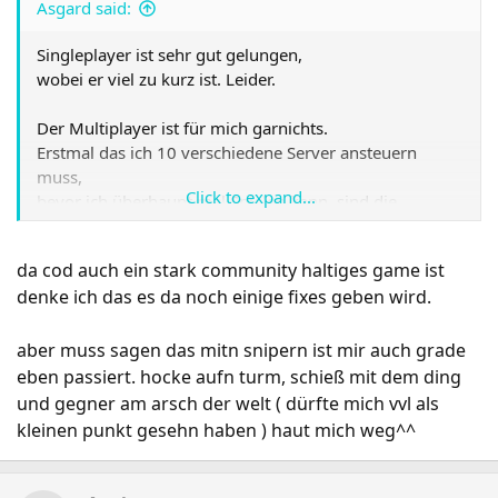
Asgard said:
Singleplayer ist sehr gut gelungen,
wobei er viel zu kurz ist. Leider.
Der Multiplayer ist für mich garnichts.
Erstmal das ich 10 verschiedene Server ansteuern
muss,
Click to expand...
bevor ich überhaupt mal Spielen kann, sind die
Spielmodi auch Müll.
da cod auch ein stark community haltiges game ist
Team Deathmatch is Ok, aber die anderen ?
denke ich das es da noch einige fixes geben wird.
Man startet mit einen Leben, und hat als Privat Null
Chance
aber muss sagen das mitn snipern ist mir auch grade
gegen die 5 Sterne Heinis, weil die diese albernen Boni
eben passiert. hocke aufn turm, schieß mit dem ding
schon freigespielt haben.
und gegner am arsch der welt ( dürfte mich vvl als
kleinen punkt gesehn haben ) haut mich weg^^
Schneller laufen, grössere Feuerkraft, mehr Panzerung,
bessere Treffergenauigkeit aus der Hüfte schiessen und
was weiss ich noch alles. Bin ich im fucking Rollenspiel