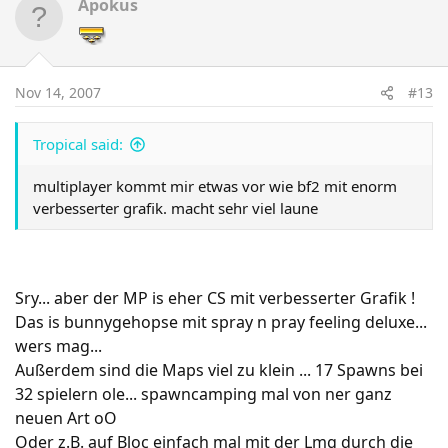
Apokus
oder was ?
Ich nehm ein M95er von nem toten Sniper auf, schiess
damit 3 mal auf einen, krieg auch 3 mal Hitanzeige und
Nov 14, 2007
#13
der Typ verreckt nicht. Sieht mich und ballert mich aus
3 Kilometern mit ner Salve ausm M16er übern Haufen.
Tropical said:
Gehts noch ?
multiplayer kommt mir etwas vor wie bf2 mit enorm
Dieser eine Modus wo jeder nur ein Leben hat und ne
verbesserter grafik. macht sehr viel laune
Runde in 45 Sekunden zu Ende ist. Klasse. Da kommt
Spielfluss auf.
Also ich für meinen Teil kann mit dem MP nichts
Sry... aber der MP is eher CS mit verbesserter Grafik !
anfangen.
Das is bunnygehopse mit spray n pray feeling deluxe...
Da wart ich lieber auf Frontlines und hoffe auf ein
wers mag...
besseres Bf.
Außerdem sind die Maps viel zu klein ... 17 Spawns bei
32 spielern ole... spawncamping mal von ner ganz
neuen Art oO
Oder z.B. auf Bloc einfach mal mit der Lmg durch die