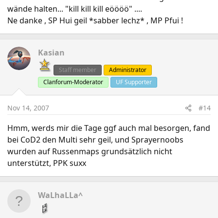
wände halten... "kill kill kill eöööö" ....
Ne danke , SP Hui geil *sabber lechz* , MP Pfui !
Kasian
Staff member
Administrator
Clanforum-Moderator
UF Supporter
Nov 14, 2007
#14
Hmm, werds mir die Tage ggf auch mal besorgen, fand
bei CoD2 den Multi sehr geil, und Sprayernoobs
wurden auf Russenmaps grundsätzlich nicht
unterstützt, PPK suxx
WaLhaLLa^