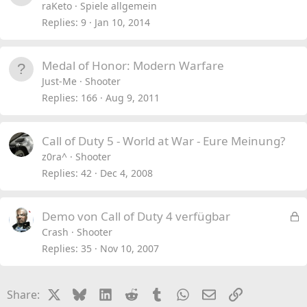
raKeto
Spiele allgemein
Replies
9
Jan 10, 2014
Medal of Honor: Modern Warfare
Just-Me
Shooter
Replies
166
Aug 9, 2011
Call of Duty 5 - World at War - Eure Meinung?
z0ra^
Shooter
Replies
42
Dec 4, 2008
L
Demo von Call of Duty 4 verfügbar
o
Crash
Shooter
c
Replies
35
Nov 10, 2007
k
e
X
Bluesky
LinkedIn
Reddit
Tumblr
WhatsApp
Email
Link
Share:
d