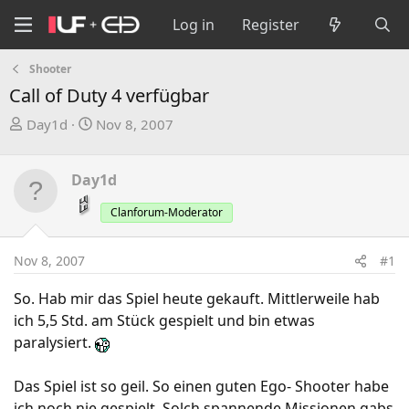
Log in
Register
Shooter
Call of Duty 4 verfügbar
T
S
Day1d
Nov 8, 2007
h
t
r
a
Day1d
e
r
a
t
Clanforum-Moderator
d
d
s
a
Nov 8, 2007
#1
t
t
a
e
So. Hab mir das Spiel heute gekauft. Mittlerweile hab
r
ich 5,5 Std. am Stück gespielt und bin etwas
t
paralysiert.
e
r
Das Spiel ist so geil. So einen guten Ego- Shooter habe
ich noch nie gespielt. Solch spannende Missionen gabs