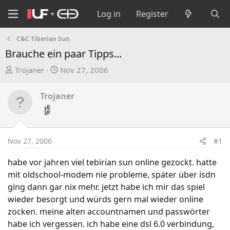
Log in
Register
C&C Tiberian Sun
Brauche ein paar Tipps...
T
S
Trojaner
Nov 27, 2006
h
t
r
a
Trojaner
e
r
a
t
d
d
s
a
Nov 27, 2006
#1
t
t
a
e
habe vor jahren viel tebirian sun online gezockt. hatte
r
mit oldschool-modem nie probleme, später über isdn
t
ging dann gar nix mehr. jetzt habe ich mir das spiel
e
wieder besorgt und würds gern mal wieder online
r
zocken. meine alten accountnamen und passwörter
habe ich vergessen. ich habe eine dsl 6.0 verbindung,