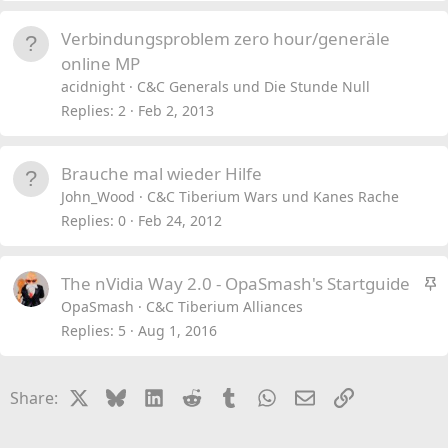
Verbindungsproblem zero hour/generäle
online MP
acidnight
C&C Generals und Die Stunde Null
Replies
2
Feb 2, 2013
Brauche mal wieder Hilfe
John_Wood
C&C Tiberium Wars und Kanes Rache
Replies
0
Feb 24, 2012
S
The nVidia Way 2.0 - OpaSmash's Startguide
t
OpaSmash
C&C Tiberium Alliances
i
Replies
5
Aug 1, 2016
c
k
X
Bluesky
LinkedIn
Reddit
Tumblr
WhatsApp
Email
Link
Share:
y