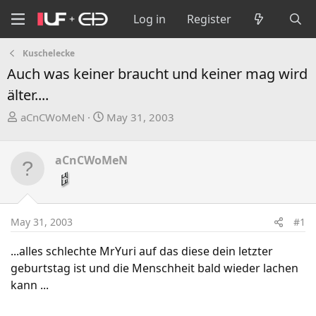
Log in
Register
Kuschelecke
Auch was keiner braucht und keiner mag wird
älter....
T
S
aCnCWoMeN
May 31, 2003
h
t
r
a
aCnCWoMeN
e
r
a
t
d
d
s
a
May 31, 2003
#1
t
t
a
e
...alles schlechte MrYuri auf das diese dein letzter
r
geburtstag ist und die Menschheit bald wieder lachen
t
kann ...
e
r