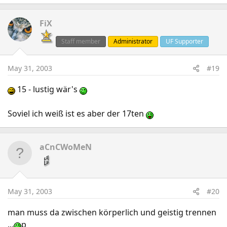
FiX
Staff member
Administrator
UF Supporter
May 31, 2003
#19
15 - lustig wär's
Soviel ich weiß ist es aber der 17ten
aCnCWoMeN
May 31, 2003
#20
man muss da zwischen körperlich und geistig trennen
...
p