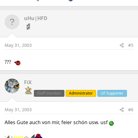
uHu|HFD
May 31, 2003
#5
???
FiX
Staff member
Administrator
UF Supporter
May 31, 2003
#6
Alles Gute auch von mir, feier schön usw. usf