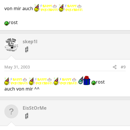
von mir auch
rost
skep1l
May 31, 2003
#9
rost
auch von mir ^^
EisStOrMe