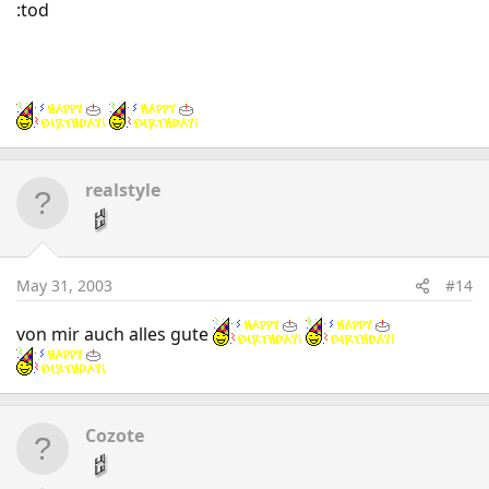
:tod
ich dachte es geht um dich
realstyle
May 31, 2003
#14
von mir auch alles gute
Cozote