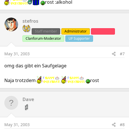
rost :alkohol
stefros
Staff member
Administrator
Clanleader
Clanforum-Moderator
UF Supporter
May 31, 2003
#7
omg das gibt ein Saufgelage
Naja trotzdem
rost
Dave
May 31, 2003
#8