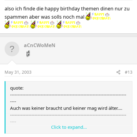
also ich finde die happy birthday themen dinen nur zu
spammen aber was solls noch mal
aCnCWoMeN
May 31, 2003
#13
quote:
----------------------------------------------------------------------------
----
Auch was keiner braucht und keiner mag wird älter....
----------------------------------------------------------------------------
----
Click to expand...