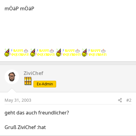
mÖäP mÖäP
ZiviChef
Ex-Admin
May 31, 2003
#2
geht das auch freundlicher?
Gruß ZiviChef :hat