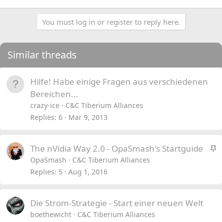
You must log in or register to reply here.
Similar threads
Hilfe! Habe einige Fragen aus verschiedenen
Bereichen...
crazy-ice
C&C Tiberium Alliances
Replies
6
Mar 9, 2013
S
The nVidia Way 2.0 - OpaSmash's Startguide
t
OpaSmash
C&C Tiberium Alliances
i
Replies
5
Aug 1, 2016
c
k
Die Strom-Strategie - Start einer neuen Welt
y
boethewicht
C&C Tiberium Alliances