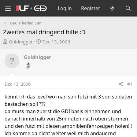
Log in
Register
C&C Tiberian Sun
Zweites mal dringend hilfe :D
T
S
Goldnigger
Dec 13, 2006
h
t
r
a
Goldnigger
e
r
a
t
d
d
s
a
Dec 13, 2006
#1
t
t
a
e
kennt irh das level wo man son futzi mit 3 son soldaten
r
bestechen soll ???
t
da muss man zuerst die GDI basis einnehmen und
e
danach innerhalb von 25minuten nach oben stürmen
r
und den futzi mit diesen amphibienfahrzeugen holen!!!
ich komme da nicht weiter weil mich andauernd