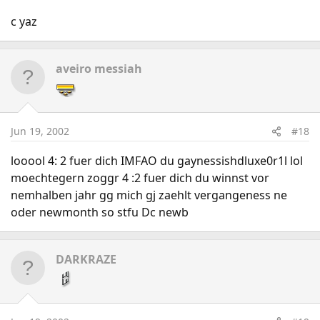
c yaz
aveiro messiah
Jun 19, 2002
#18
looool 4: 2 fuer dich IMFAO du gaynessishdluxe0r1l lol
moechtegern zoggr 4 :2 fuer dich du winnst vor
nemhalben jahr gg mich gj zaehlt vergangeness ne
oder newmonth so stfu Dc newb
DARKRAZE