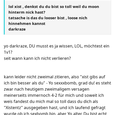
lol xist , denkst du du bist so toll weil du moon
hinterm nick hast?
tatsache is das du looser bist , loose nich
hinnehmen kannst
darkraze
yo darkraze, DU musst es ja wissen, LOL, möchtest ein
1v1?
seit wann kann ich nicht verlieren?
kann leider nicht zweimal zitieren, also "xist gibs auf
ich bin besser als du" - Yo sexxxbomb, grad du! es steht
zwar nach heutigem zweimaligem versagen
meinerseits immernoch 4-2 für mich und soweit ich
weis fandest du mich mal so toll dass du dich als
"Xistentz" ausgegeben hast, und ich laufend gefragt
wurde ob ich sexbomb bin, aber Yo alter, Du bist echt