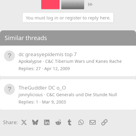
Last
1 of 3
Next
You must log in or register to reply here.
Similar threads
dc greasyepidemis top 7
Apokalypse
C&C Tiberium Wars und Kanes Rache
Replies
27
Apr 12, 2009
TheGuddler DC o_O
jonnylicious
C&C Generals und Die Stunde Null
Replies
1
Mar 9, 2003
X
Bluesky
LinkedIn
Reddit
Tumblr
WhatsApp
Email
Link
Share: