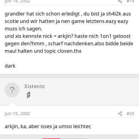
Jun 19, 2002
#19
grandler hat sich schon erledigt , du bist ja sh4l2k aus
scotie und wir hatten ja nen game letztens.eazy eazy
muss ich sagen.
und xis kennste nick = arkjin? haste nich 1on1 geloost
gegen den?hmm , scharf nachdenken.also bidde beide
maul halten und topic closen.thx
dark
Xistentz
Jun 19, 2002
#20
arkjin, ka, aber isses ja umso leichter,