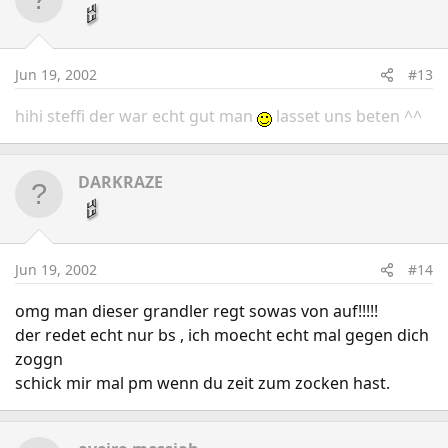
Jun 19, 2002
#13
hihi steffi der war echt gut man
lasset uns beten ^^
DARKRAZE
Jun 19, 2002
#14
omg man dieser grandler regt sowas von auf!!!!!
der redet echt nur bs , ich moecht echt mal gegen dich
zoggn
schick mir mal pm wenn du zeit zum zocken hast.