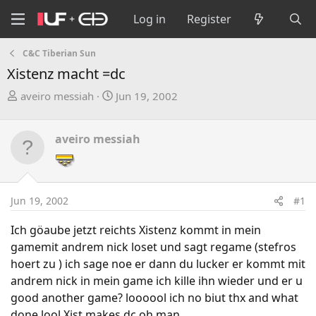
Log in
Register
C&C Tiberian Sun
Xistenz macht =dc
T
S
aveiro messiah
Jun 19, 2002
h
t
r
a
aveiro messiah
e
r
a
t
d
d
s
a
Jun 19, 2002
#1
t
t
a
e
Ich göaube jetzt reichts Xistenz kommt in mein
r
gamemit andrem nick loset und sagt regame (stefros
t
hoert zu ) ich sage noe er dann du lucker er kommt mit
e
andrem nick in mein game ich kille ihn wieder und er u
r
good another game? loooool ich no biut thx and what
done lool Xist makes dc oh man