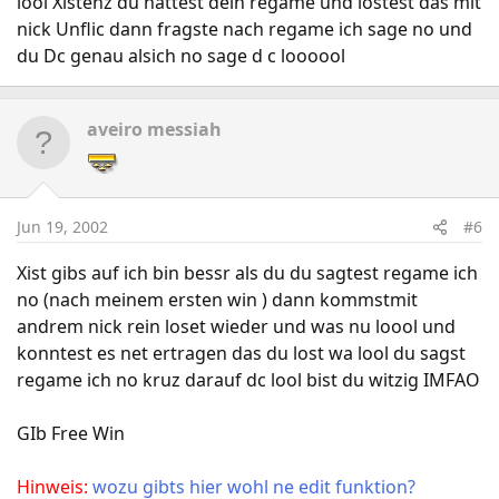
lool Xistenz du hattest dein regame und lostest das mit
nick Unflic dann fragste nach regame ich sage no und
du Dc genau alsich no sage d c loooool
aveiro messiah
Jun 19, 2002
#6
Xist gibs auf ich bin bessr als du du sagtest regame ich
no (nach meinem ersten win ) dann kommstmit
andrem nick rein loset wieder und was nu loool und
konntest es net ertragen das du lost wa lool du sagst
regame ich no kruz darauf dc lool bist du witzig IMFAO
GIb Free Win
Hinweis:
wozu gibts hier wohl ne edit funktion?