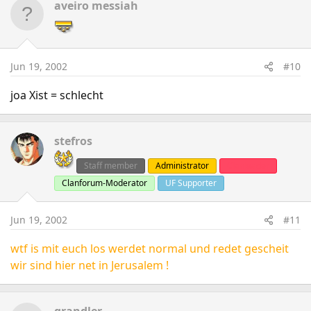
aveiro messiah
Jun 19, 2002
#10
joa Xist = schlecht
stefros
Staff member
Administrator
Clanleader
Clanforum-Moderator
UF Supporter
Jun 19, 2002
#11
wtf is mit euch los werdet normal und redet gescheit
wir sind hier net in Jerusalem !