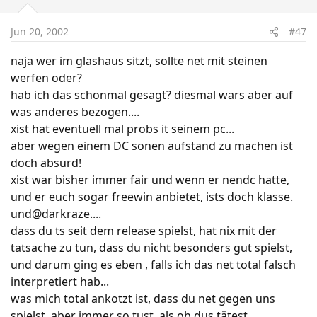
Jun 20, 2002
#47
naja wer im glashaus sitzt, sollte net mit steinen
werfen oder?
hab ich das schonmal gesagt? diesmal wars aber auf
was anderes bezogen....
xist hat eventuell mal probs it seinem pc...
aber wegen einem DC sonen aufstand zu machen ist
doch absurd!
xist war bisher immer fair und wenn er nendc hatte,
und er euch sogar freewin anbietet, ists doch klasse.
und@darkraze....
dass du ts seit dem release spielst, hat nix mit der
tatsache zu tun, dass du nicht besonders gut spielst,
und darum ging es eben , falls ich das net total falsch
interpretiert hab...
was mich total ankotzt ist, dass du net gegen uns
spielst, aber immer so tust, als ob dus tätest...