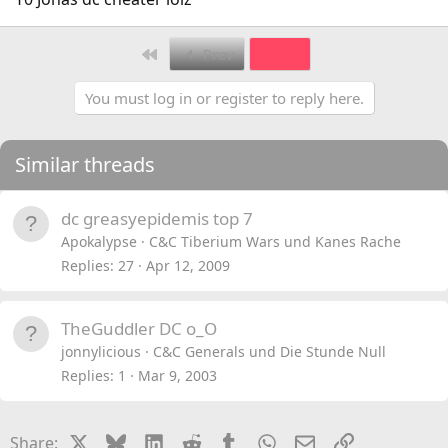
First
Prev
3 of 3
You must log in or register to reply here.
Similar threads
dc greasyepidemis top 7
Apokalypse
C&C Tiberium Wars und Kanes Rache
Replies
27
Apr 12, 2009
TheGuddler DC o_O
jonnylicious
C&C Generals und Die Stunde Null
Replies
1
Mar 9, 2003
X
Bluesky
LinkedIn
Reddit
Tumblr
WhatsApp
Email
Link
Share: