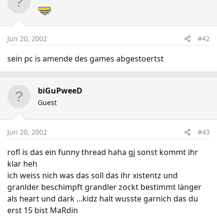
Jun 20, 2002
#42
sein pc is amende des games abgestoertst
biGuPweeD
Guest
Jun 20, 2002
#43
rofl is das ein funny thread haha gj sonst kommt ihr
klar heh
ich weiss nich was das soll das ihr xistentz und
granlder beschimpft grandler zockt bestimmt länger
als heart und dark ...kidz halt wusste garnich das du
erst 15 bist MaRdin