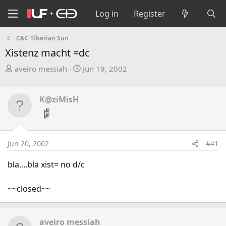
Log in
Register
C&C Tiberian Sun
Xistenz macht =dc
T
S
aveiro messiah
Jun 19, 2002
h
t
r
a
K@ziMisH
e
r
a
t
d
d
s
a
Jun 20, 2002
#41
t
t
a
e
bla....bla xist= no d/c
r
t
~~closed~~
e
r
aveiro messiah