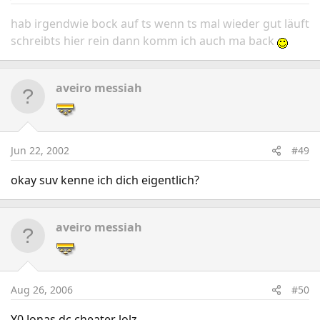
hab irgendwie bock auf ts wenn ts mal wieder gut läuft
schreibts hier rein dann komm ich auch ma back
aveiro messiah
Jun 22, 2002
#49
okay suv kenne ich dich eigentlich?
aveiro messiah
Aug 26, 2006
#50
Y0 Jonas dc cheater lolz