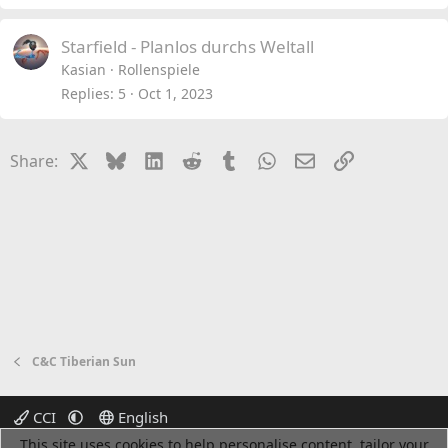
Starfield - Planlos durchs Weltall
Kasian
Rollenspiele
Replies
5
Oct 1, 2023
X
Bluesky
LinkedIn
Reddit
Tumblr
WhatsApp
Email
Link
Share:
C&C Tiberian Sun
CCI
English
This site uses cookies to help personalise content, tailor your