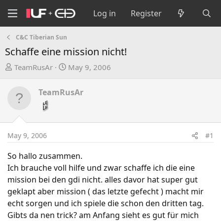
Log in
Register
C&C Tiberian Sun
Schaffe eine mission nicht!
T
S
TeamRusAr
May 9, 2006
h
t
r
a
TeamRusAr
e
r
a
t
d
d
s
a
May 9, 2006
#1
t
t
a
e
So hallo zusammen.
r
Ich brauche voll hilfe und zwar schaffe ich die eine
t
mission bei den gdi nicht. alles davor hat super gut
e
geklapt aber mission ( das letzte gefecht ) macht mir
r
echt sorgen und ich spiele die schon den dritten tag.
Gibts da nen trick? am Anfang sieht es gut für mich