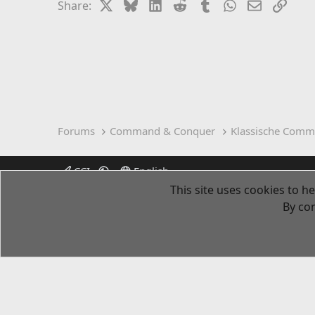
X
Bluesky
LinkedIn
Reddit
Tumblr
WhatsApp
Email
Link
Share:
Forums
Command & Conquer
Klassische Comm
CCI
English
This site uses cookies to he
By con