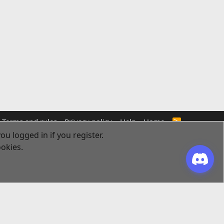
Terms and rules
Privacy policy
Help
Home
R
S
ou logged in if you register.
S
ookies.