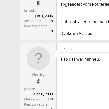
a
e
abgeändert vom Router)jed
r
Joined
t
Jun 4, 2006
e
Messages
8
laut Umfragen kann man bi
r
Reaction score
0
Danke im Voraus
Jun 6, 2006
also das wär mir neu...
Henky
Joined
Dec 8, 2003
Messages
443
Reaction score