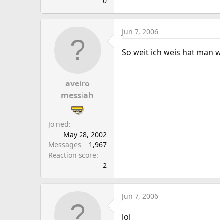
0
Jun 7, 2006
So weit ich weis hat man 
aveiro
messiah
Joined
May 28, 2002
Messages
1,967
Reaction score
2
Jun 7, 2006
lol