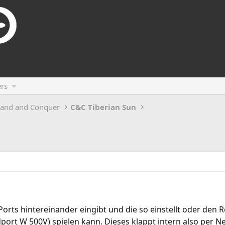
rs
and and Conquer
C&C Tiberian Sun
orts hintereinander eingibt und die so einstellt oder den 
ort W 500V) spielen kann. Dieses klappt intern also per Net