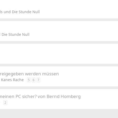
s und Die Stunde Null
 Die Stunde Null
s freigegeben werden müssen
 Kanes Rache
5
6
7
meinen PC sicher? von Bernd Homberg
e
2