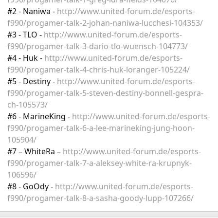
#2 - Naniwa -
http://www.united-forum.de/esports-
f990/progamer-talk-2-johan-naniwa-lucchesi-104353/
#3 - TLO -
http://www.united-forum.de/esports-
f990/progamer-talk-3-dario-tlo-wuensch-104773/
#4 - Huk -
http://www.united-forum.de/esports-
f990/progamer-talk-4-chris-huk-loranger-105224/
#5 - Destiny -
http://www.united-forum.de/esports-
f990/progamer-talk-5-steven-destiny-bonnell-gespra-
ch-105573/
#6 - MarineKing -
http://www.united-forum.de/esports-
f990/progamer-talk-6-a-lee-marineking-jung-hoon-
105904/
#7 – WhiteRa –
http://www.united-forum.de/esports-
f990/progamer-talk-7-a-aleksey-white-ra-krupnyk-
106596/
#8 - GoOdy -
http://www.united-forum.de/esports-
f990/progamer-talk-8-a-sasha-goody-lupp-107266/