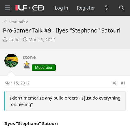
Log in
Register
StarCraft 2
ProGamer-Talk #9 - Ilyes "Stephano" Satouri
T
S
stone
Mar 15, 2012
h
t
r
a
stone
e
r
a
t
Moderator
d
d
s
a
Mar 15, 2012
#1
t
t
a
e
r
I don't memorize any build orders - I just do everything
t
"on feeling"
e
r
Ilyes "Stephano" Satouri