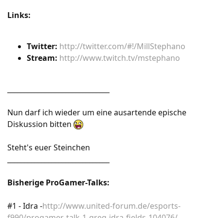
Links:
Twitter:
http://twitter.com/#!/MillStephano
Stream:
http://www.twitch.tv/mstephano
______________________________
Nun darf ich wieder um eine ausartende epische
Diskussion bitten
Steht's euer Steinchen
______________________________
Bisherige ProGamer-Talks:
#1 - Idra -
http://www.united-forum.de/esports-
f990/progamer-talk-1-greg-idra-fields-104076/