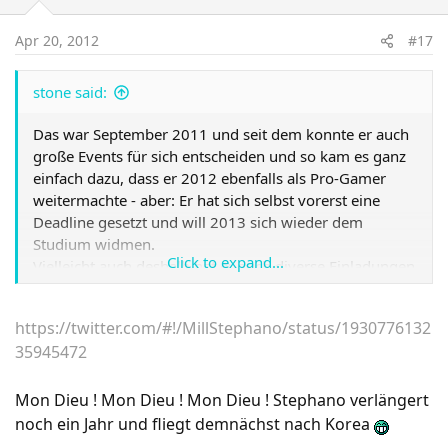
Apr 20, 2012
#17
stone said:
Das war September 2011 und seit dem konnte er auch
große Events für sich entscheiden und so kam es ganz
einfach dazu, dass er 2012 ebenfalls als Pro-Gamer
weitermachte - aber: Er hat sich selbst vorerst eine
Deadline gesetzt und will 2013 sich wieder dem
Studium widmen.
Click to expand...
Vielleicht auch deshalb hat er auch diverse Einladungen
von GOMTV abgelehnt - er will einfach nicht nach
Korea und seine Studium bald wieder weitermachen ...
https://twitter.com/#!/MillStephano/status/1930776132
wie gesagt vorerst.
35945472
Mon Dieu ! Mon Dieu ! Mon Dieu ! Stephano verlängert
noch ein Jahr und fliegt demnächst nach Korea