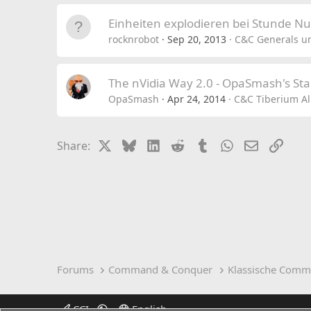
Einheiten explodieren bei Stunde Nul
rocknrobot
Sep 20, 2013
C&C Generals un
The nVidia Way 2.0 - OpaSmash's Sta
OpaSmash
Apr 24, 2014
C&C Tiberium Al
X
Bluesky
LinkedIn
Reddit
Tumblr
WhatsApp
Email
Link
Share:
Forums
Command & Conquer
Klassische Comm
CCI
English