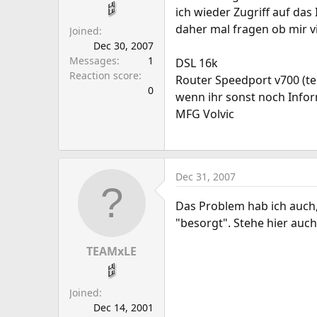
a
e
ich wieder Zugriff auf das
r
daher mal fragen ob mir v
Joined
t
Dec 30, 2007
e
Messages
1
DSL 16k
r
Reaction score
Router Speedport v700 (t
0
wenn ihr sonst noch Info
MFG Volvic
Dec 31, 2007
Das Problem hab ich auch, 
"besorgt". Stehe hier auc
TEAMxLE
Joined
Dec 14, 2001