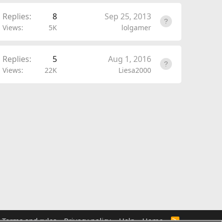
Replies
8
Sep 25, 2013
Views
5K
lolgamer
Replies
5
Aug 1, 2016
Views
22K
Liesa2000
Terms and rules
Privacy policy
Help
Home
R