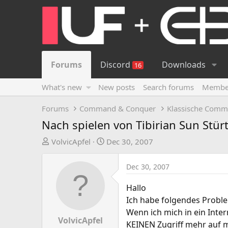
Forums
Discord
Downloads
16
What's new
New posts
Search forums
Membe
Forums
Command & Conquer
Klassische Comm
Nach spielen von Tibirian Sun Stürt
T
S
VolvicApfel
Dec 30, 2007
h
t
r
a
Dec 30, 2007
e
r
a
t
Hallo
d
d
Ich habe folgendes Probl
s
a
Wenn ich mich in ein Inter
t
t
VolvicApfel
KEINEN Zugriff mehr auf m