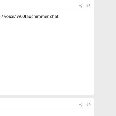
#8
el/ voice/ w00tauchimmer chat
#9