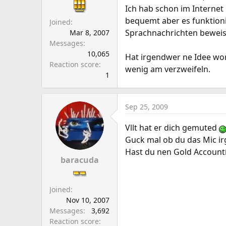
a
e
Ich hab schon im Internet
r
bequemt aber es funktionie
Joined
t
Sprachnachrichten beweise
Mar 8, 2007
e
Messages
r
10,065
Hat irgendwer ne Idee wora
Reaction score
wenig am verzweifeln.
1
Sep 25, 2009
Vllt hat er dich gemuted
Guck mal ob du das Mic ir
Hast du nen Gold Account
baracuda
Joined
Nov 10, 2007
Messages
3,692
Reaction score