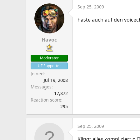
Sep 25, 2009
haste auch auf den voice
Havoc
Moderator
UF Supporter
Joined
Jul 19, 2008
Messages
17,872
Reaction score
295
Sep 25, 2009
Klingt alles kompliziert o.