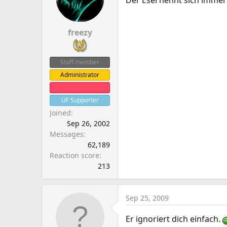
Der Esel nennt sich immer
freezy
Staff member
Administrator
Clanleader
UF Supporter
Joined
Sep 26, 2002
Messages
62,189
Reaction score
213
Sep 25, 2009
Er ignoriert dich einfach.