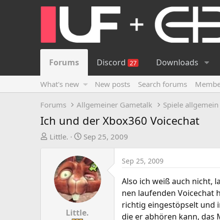
Forums
Discord
Downloads
27
What's new
New posts
Search forums
Membe
Forums
Allgemeiner Gametalk
Spiele allgemein
Ich und der Xbox360 Voicechat
T
S
Little.
Sep 25, 2009
h
t
r
a
Sep 25, 2009
e
r
a
t
Also ich weiß auch nicht, 
d
d
nen laufenden Voicechat h
s
a
richtig eingestöpselt und
t
t
Little.
die er abhören kann, das M