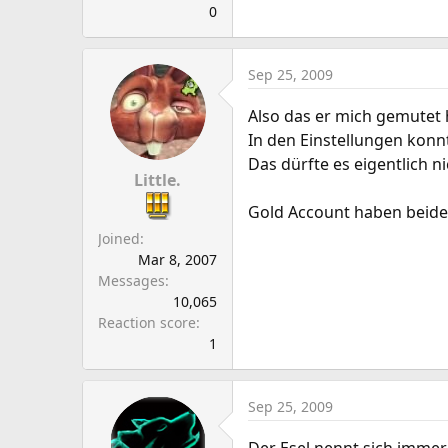
0
Sep 25, 2009
Also das er mich gemutet 
In den Einstellungen konn
Das dürfte es eigentlich n
Little.
Gold Account haben beide.
Joined
Mar 8, 2007
Messages
10,065
Reaction score
1
Sep 25, 2009