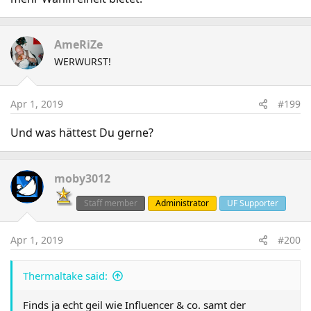
AmeRiZe
WERWURST!
Apr 1, 2019
#199
Und was hättest Du gerne?
moby3012
Staff member
Administrator
UF Supporter
Apr 1, 2019
#200
Thermaltake said:
Finds ja echt geil wie Influencer & co. samt der