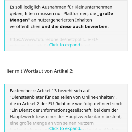
https://www.augsburger-allgemeine.d...ungen-hat-
Es soll lediglich Ausnahmen für Kleinunternehmen
Artikel-13-wirklich-id53857546.html
geben, filtern müssen nur Plattformen, die
„große
Mengen“
an nutzergenerierten Inhalten
veröffentlichen
und die diese auch bewerben
.
https://www.futurezone.de/netzpolit...e-EU-
Click to expand...
entscheidet-sich-fuer-Upload-Filter.html
Hier mit Wortlaut von Artikel 2:
Faktencheck: Artikel 13 bezieht sich auf
"Diensteanbieter für das Teilen von Online-Inhalten",
die in Artikel 2 der EU-Richtlinie wie folgt definiert sind:
"Ein Dienst der Informationsgesellschaft, bei dem der
Hauptzweck bzw. einer der Hauptzwecke darin besteht,
eine große Menge an von seinen Nutzern
Click to expand...
hochgeladenen, urheberrechtlich geschützten Werken