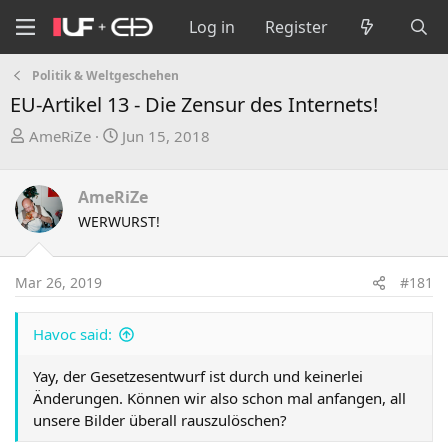
Log in
Register
Politik & Weltgeschehen
EU-Artikel 13 - Die Zensur des Internets!
T
S
AmeRiZe
Jun 15, 2018
h
t
r
a
AmeRiZe
e
r
WERWURST!
a
t
d
d
s
a
Mar 26, 2019
#181
t
t
a
e
r
Havoc said:
t
Yay, der Gesetzesentwurf ist durch und keinerlei
e
Änderungen. Können wir also schon mal anfangen, all
r
unsere Bilder überall rauszulöschen?