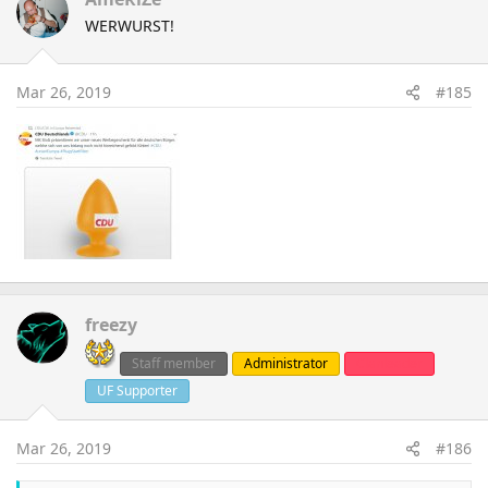
t
WERWURST!
i
o
n
Mar 26, 2019
#185
s
:
freezy
Staff member
Administrator
Clanleader
UF Supporter
Mar 26, 2019
#186