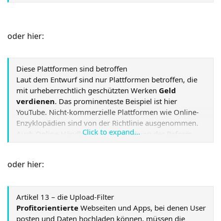
https://www.tagesschau.de/wirtschaft/eu-
urheberrechtsreform-107.html
oder hier:
Diese Plattformen sind betroffen
Laut dem Entwurf sind nur Plattformen betroffen, die
mit urheberrechtlich geschützten Werken
Geld
verdienen
. Das prominenteste Beispiel ist hier
YouTube. Nicht-kommerzielle Plattformen wie Online-
Enzyklopädien sind von der Richtlinie ausgenommen.
Click to expand...
Auch Online-Händler wie eBay sind von der Reform
ausgenommen. Weiterhin sind Plattformen von der
Regelung in den ersten drei Jahren nicht betroffen,
oder hier:
wenn der Jahresumsatz unter zehn Millionen Euro liegt.
https://www.netzwelt.de/politik/artikel-13/index.html
Artikel 13 – die Upload-Filter
Profitorientierte
Webseiten und Apps, bei denen User
posten und Daten hochladen können, müssen die