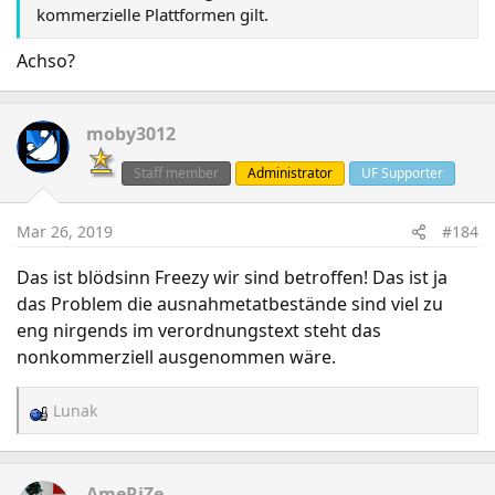
kommerzielle Plattformen gilt.
Achso?
moby3012
Staff member
Administrator
UF Supporter
Mar 26, 2019
#184
Das ist blödsinn Freezy wir sind betroffen! Das ist ja
das Problem die ausnahmetatbestände sind viel zu
eng nirgends im verordnungstext steht das
nonkommerziell ausgenommen wäre.
Lunak
R
e
a
c
AmeRiZe