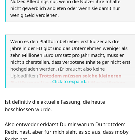
Nutzer. Allerdings nur, wenn die Nutzer ihre Inhalte
nicht gewerblich anbieten oder wenn sie damit nur
wenig Geld verdienen.
Wenn es den Plattformbetreiber erst kürzer als drei
Jahre in der EU gibt und das Unternehmen weniger als
zehn Millionen Euro Umsatz pro Jahr macht, muss er
nicht sicherstellen, dass verbotene Inhalte gar nicht erst
hochgeladen werden. (Er braucht also keine
Uploadfilter.)
Trotzdem müssen solche kleineren
Click to expand...
Plattformen Lizenzen kaufen und Werke löschen,
bei denen die Rechteinhaber einen
Urheberrechtsverstoß gemeldet haben.
Wenn
Ist definitiv die aktuelle Fassung, die heute
deine Plattform mehr als fünf Millionen Besucher im
beschlossen wurde.
Monat hat, brauchst du Uploadfilter doch.
Also entweder erklärst Du mir warum Du trotzdem
Recht hast, aber für mich sieht es so aus, dass moby
Recht hat.