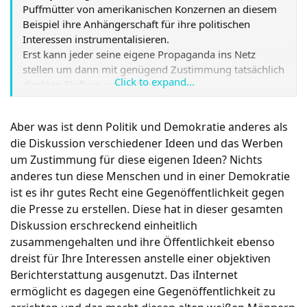
Puffmütter von amerikanischen Konzernen an diesem
Beispiel ihre Anhängerschaft für ihre politischen
Interessen instrumentalisieren.
Erst kann jeder seine eigene Propaganda ins Netz
stellen um dann mit genügend Zustimmung tatsächlich
Click to expand...
direkten Einfluss auszuüben.
Der Staat scheint wirklich Schwierigkeiten zu haben da
wieder den Deckel drauf zu bekommen und sein
Aber was ist denn Politik und Demokratie anderes als
Monopol zu behalten.
die Diskussion verschiedener Ideen und das Werben
Die Gefolgschaft ist unter beiden Szenarien blind und
um Zustimmung für diese eigenen Ideen? Nichts
unmündig, auch wenn die Diversifikation natürlich
mehr Wahlfreiheit bietet.
anderes tun diese Menschen und in einer Demokratie
ist es ihr gutes Recht eine Gegenöffentlichkeit gegen
die Presse zu erstellen. Diese hat in dieser gesamten
Diskussion erschreckend einheitlich
zusammengehalten und ihre Öffentlichkeit ebenso
dreist für Ihre Interessen anstelle einer objektiven
Berichterstattung ausgenutzt. Das iInternet
ermöglicht es dagegen eine Gegenöffentlichkeit zu