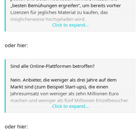
„besten Bemühungen ergreifen“, um bereits vorher
Lizenzen für jegliches Material zu kaufen, das
möglicherweise hochgeladen wird.
Click to expand...
https://www.giga.de/extra/internet/specials/eu-artikel-
13-wurde-angenommen/
oder hier:
Sind alle Online-Plattformen betroffen?
Nein. Anbieter, die weniger als drei Jahre auf dem
Markt sind (zum Beispiel Start-ups), die einen
Jahresumsatz von weniger als zehn Millionen Euro
machen und weniger als fünf Millionen Einzelbesucher
Click to expand...
im Monat haben, müssen weitaus geringere
Vorschriften einhalten. Hinzu kommen zahlreiche
Ausnahmen für lexikalische Plattformen (Wikipedia)
oder hier:
oder wissenschaftliche
Foren
.