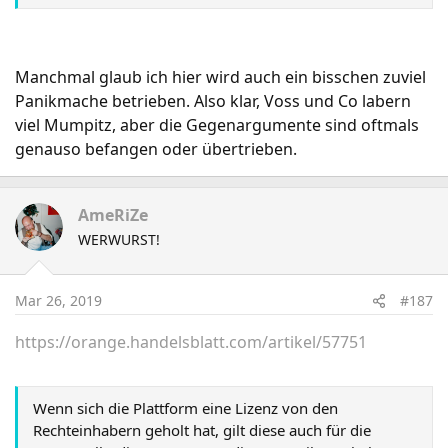
oder sonstigen Schutzgegenständen zu speichern und
der Öffentlichkeit Zugang hierzu zu verschaffen, wobei
dieser Anbieter diese Inhalte organisiert und
zum
Manchmal glaub ich hier wird auch ein bisschen zuviel
Zwecke der Gewinnerzielung bewirbt
."
Panikmache betrieben. Also klar, Voss und Co labern
https://www.pcwelt.de/ratgeber/Arti...heck-zur-EU-
viel Mumpitz, aber die Gegenargumente sind oftmals
Urheberrechtsreform-10557035.html
genauso befangen oder übertrieben.
AmeRiZe
WERWURST!
Mar 26, 2019
#187
https://orange.handelsblatt.com/artikel/57751
Wenn sich die Plattform eine Lizenz von den
Rechteinhabern geholt hat, gilt diese auch für die