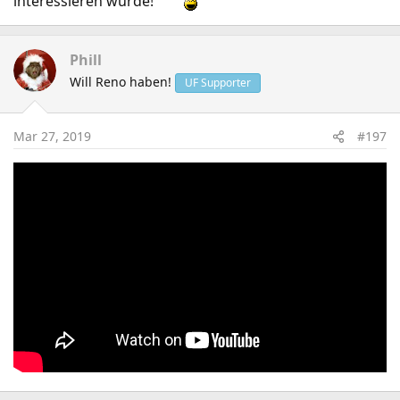
interessieren würde!
Phill
Will Reno haben!
UF Supporter
Mar 27, 2019
#197