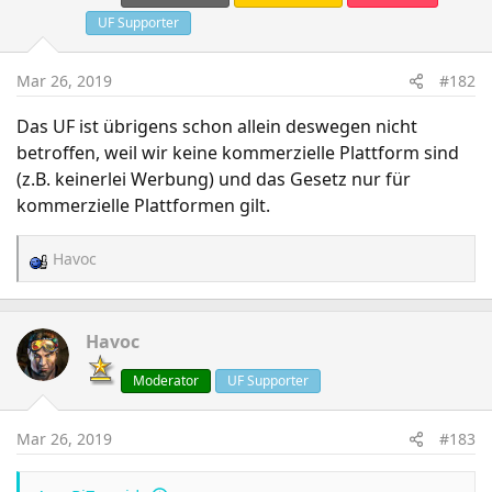
UF Supporter
Mar 26, 2019
#182
Das UF ist übrigens schon allein deswegen nicht
betroffen, weil wir keine kommerzielle Plattform sind
(z.B. keinerlei Werbung) und das Gesetz nur für
kommerzielle Plattformen gilt.
Havoc
R
e
a
c
Havoc
t
Moderator
UF Supporter
i
o
n
Mar 26, 2019
#183
s
: