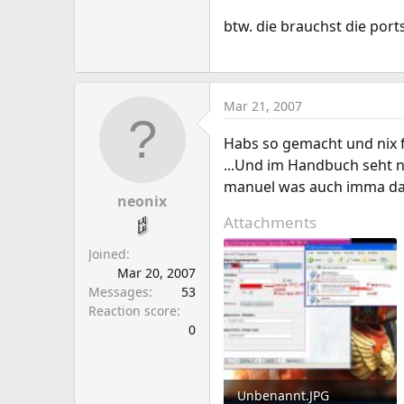
btw. die brauchst die port
Mar 21, 2007
Habs so gemacht und nix f
...Und im Handbuch seht n
manuel was auch imma das 
neonix
Attachments
Joined
Mar 20, 2007
Messages
53
Reaction score
0
Unbenannt.JPG