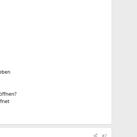
geben
 öffnen?
ffnet
#2