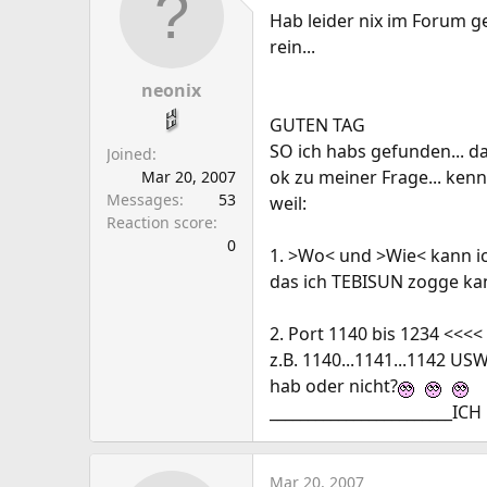
a
e
Hab leider nix im Forum 
r
rein...
t
e
neonix
r
GUTEN TAG
SO ich habs gefunden... d
Joined
ok zu meiner Frage... ken
Mar 20, 2007
Messages
53
weil:
Reaction score
0
1. >Wo< und >Wie< kann ic
das ich TEBISUN zogge kan
2. Port 1140 bis 1234 <<<<
z.B. 1140...1141...1142 US
hab oder nicht?
________________________I
Mar 20, 2007