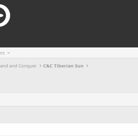
rs
and and Conquer
C&C Tiberian Sun