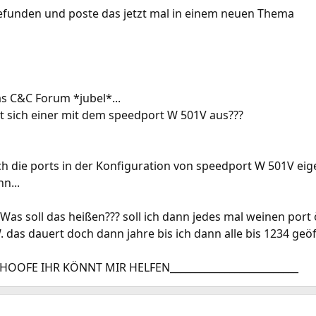
gefunden und poste das jetzt mal in einem neuen Thema
as C&C Forum *jubel*...
nt sich einer mit dem speedport W 501V aus???
h die ports in der Konfiguration von speedport W 501V ei
n...
 Was soll das heißen??? soll ich dann jedes mal weinen port
W. das dauert doch dann jahre bis ich dann alle bis 1234 geö
CH HOOFE IHR KÖNNT MIR HELFEN__________________________