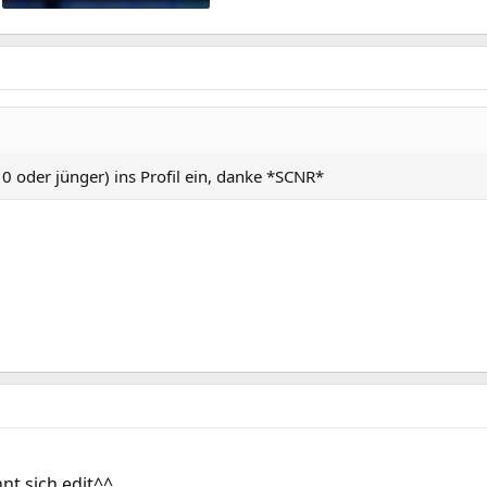
123.5 KB · Views: 8
(10 oder jünger) ins Profil ein, danke *SCNR*
nnt sich edit^^