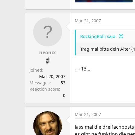
130.1 KB · Views: 18
Mar 21, 2007
RockingRolli said:
Trag mal bitte dein Alter 
neonix
-_- 13...
Joined
Mar 20, 2007
Messages
53
Reaction score
0
Mar 21, 2007
lass mal die dreifachposts
es gibt ne funktion die ne