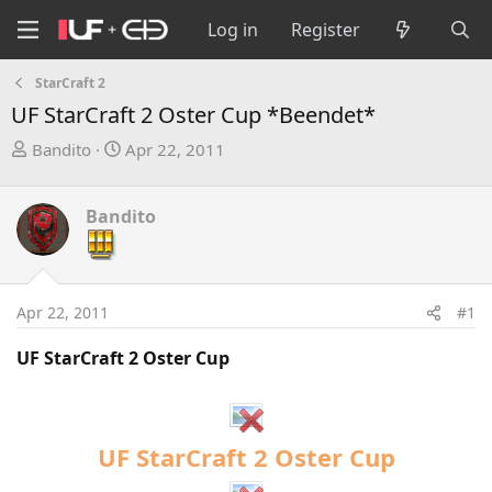
Log in
Register
StarCraft 2
UF StarCraft 2 Oster Cup *Beendet*
T
S
Bandito
Apr 22, 2011
h
t
r
a
Bandito
e
r
a
t
d
d
s
a
Apr 22, 2011
#1
t
t
a
e
UF StarCraft 2 Oster Cup
r
t
e
r
UF StarCraft 2 Oster Cup