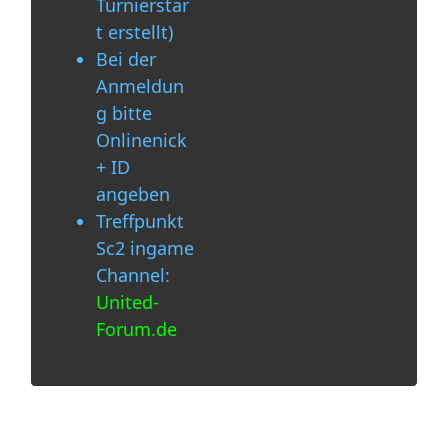
Turnierstar
t erstellt)
Bei der
Anmeldun
g bitte
Onlinenick
+ ID
angeben
Treffpunkt
Sc2 ingame
Channel:
United-
Forum.de