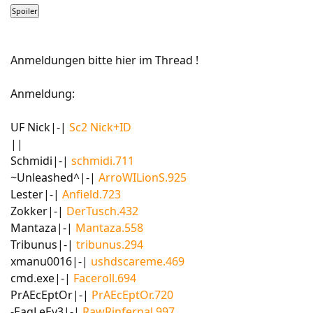
Anmeldungen bitte hier im Thread !
Anmeldung:
UF Nick|-|
Sc2 Nick+ID
||
Schmidi|-|
schmidi.711
~Unleashed^|-|
ArroWILionS.925
Lester|-|
Anfield.723
Zokker|-|
DerTusch.432
Mantaza|-|
Mantaza.558
Tribunus|-|
tribunus.294
xmanu0016|-|
ushdscareme.469
cmd.exe|-|
Faceroll.694
PrAEcEptOr|-|
PrAEcEptOr.720
-EagLeEy3|-|
RawRinfernal.997