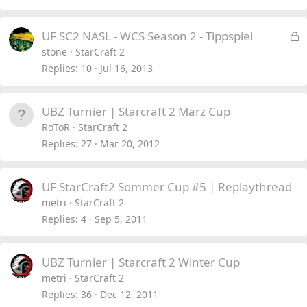
L
UF SC2 NASL - WCS Season 2 - Tippspiel
o
stone
StarCraft 2
c
Replies
10
Jul 16, 2013
k
e
UBZ Turnier | Starcraft 2 März Cup
d
RoToR
StarCraft 2
Replies
27
Mar 20, 2012
UF StarCraft2 Sommer Cup #5 | Replaythread
metri
StarCraft 2
Replies
4
Sep 5, 2011
UBZ Turnier | Starcraft 2 Winter Cup
metri
StarCraft 2
Replies
36
Dec 12, 2011