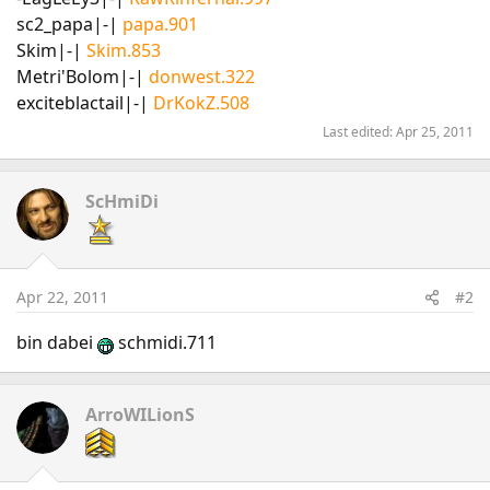
sc2_papa|-|
papa.901
Skim|-|
Skim.853
Metri'Bolom|-|
donwest.322
exciteblactail|-|
DrKokZ.508
Last edited:
Apr 25, 2011
ScHmiDi
Apr 22, 2011
#2
bin dabei
schmidi.711
ArroWILionS