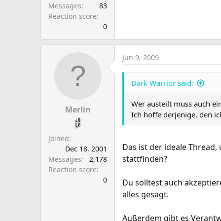
Messages
83
Reaction score
0
Jun 9, 2009
Dark Warrior said:
Wer austeilt muss auch ei
Merlin
Ich hoffe derjenige, den i
Joined
Das ist der ideale Thread
Dec 18, 2001
stattfinden?
Messages
2,178
Reaction score
0
Du solltest auch akzeptie
alles gesagt.
Außerdem gibt es Verantwo