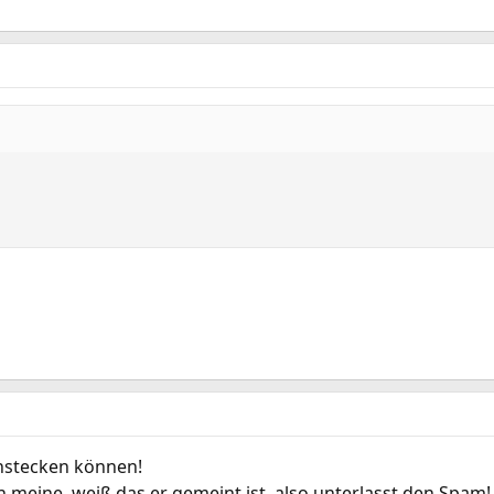
instecken können!
ch meine, weiß das er gemeint ist, also unterlasst den Spam