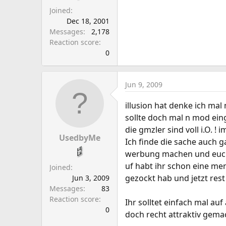
Joined
Dec 18, 2001
Messages
2,178
Reaction score
0
Jun 9, 2009
illusion hat denke ich ma
sollte doch mal n mod eing
die gmzler sind voll i.O. ! 
UsedbyMe
Ich finde die sache auch 
werbung machen und euch v
uf habt ihr schon eine men
Joined
gezockt hab und jetzt res
Jun 3, 2009
Messages
83
Reaction score
Ihr solltet einfach mal a
0
doch recht attraktiv gemac