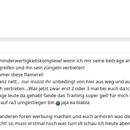
l minderwertigkeitskomplexe! wenn ich mir seine beiträge a
reifen und ihn sein züngeln verbieten!
immer diese flamerei!
ganz nett... nur müsst ihr unbedingt von hier aus weg und
ertreten....War jetzt zwar erst 2 oder 3 mal bei euch da i
ge leute da gehabt fande das Training super geil! für mich
t auf ra3 umgestiegen bin
jaja ea blabla
uf anderen foren werbung machen und euch anhören was dies
ht! so muss erstmal noch was tun! vll schau ich heute aben