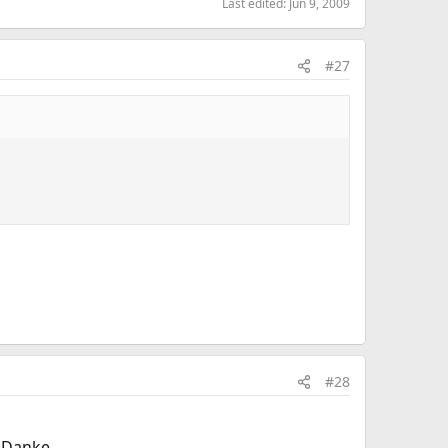
Last edited:
Jun 9, 2009
#27
#28
! Danke.