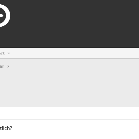
rs
ar
tlich?