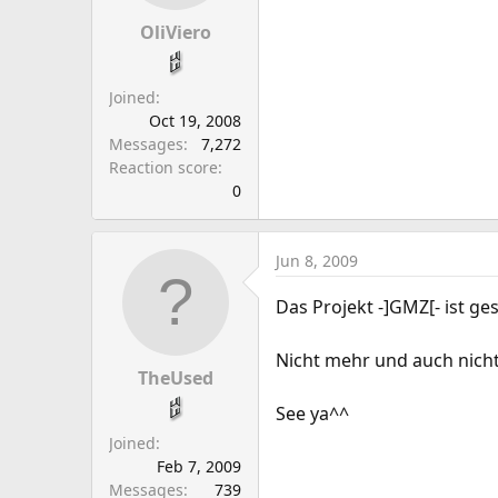
a
e
r
OliViero
t
e
Joined
r
Oct 19, 2008
Messages
7,272
Reaction score
0
Jun 8, 2009
Das Projekt -]GMZ[- ist ge
Nicht mehr und auch nich
TheUsed
See ya^^
Joined
Feb 7, 2009
Messages
739