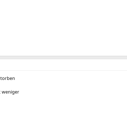
storben
t weniger