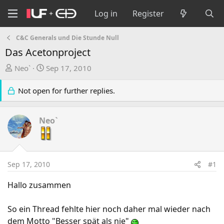
Log in
Register
C&C Generals und Die Stunde Null
Das Acetonproject
T
S
Neo`
Sep 17, 2010
h
t
r
a
Not open for further replies.
e
r
a
t
Neo`
d
d
s
a
t
t
a
e
Sep 17, 2010
#1
r
t
Hallo zusammen
e
r
So ein Thread fehlte hier noch daher mal wieder nach
dem Motto "Besser spät als nie"