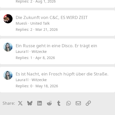
Replies
2
Aug 1, 2026
Die Zukunft von C&C, ES WIRD ZEIT
Muesli
United Talk
Replies
2
Mar 21, 2026
Ein Russe geht in eine Disco. Er trägt ein
Laura1l
Witzecke
Replies
1
Apr 8, 2026
Es ist Nacht, ein Frosch hüpft über die Straße.
Laura1l
Witzecke
Replies
0
May 18, 2026
X
Bluesky
LinkedIn
Reddit
Tumblr
WhatsApp
Email
Link
Share: