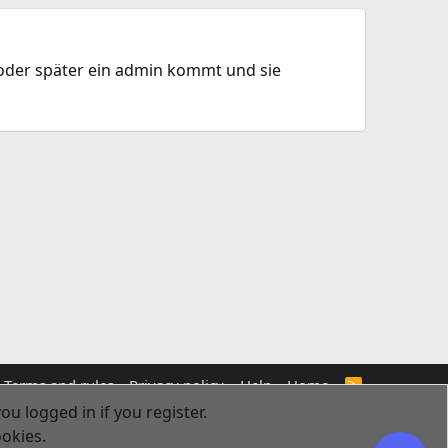
r oder später ein admin kommt und sie
Terms and rules
Privacy policy
Help
Home
R
S
ou logged in if you register.
S
ookies.