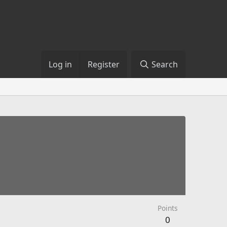
Log in
Register
Search
Points
0