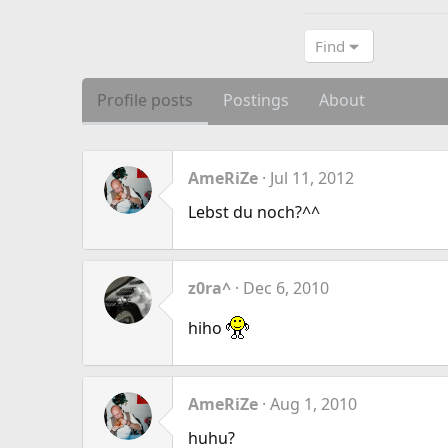
Find
Profile posts
Postings
About
AmeRiZe
Jul 11, 2012
Lebst du noch?^^
z0ra^
Dec 6, 2010
hiho
AmeRiZe
Aug 1, 2010
huhu?