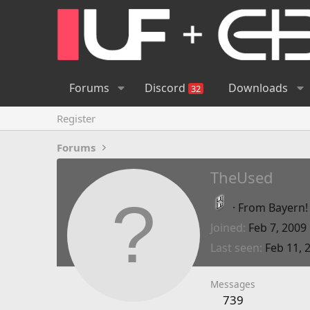
Forums
Discord
Downloads
32
Register
Forums
TheUsed
·
From
Bayern!
Joined
Feb 7, 2009
Last seen
Feb 11, 
Messages
739