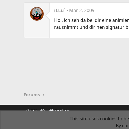
iLLu`
Mar 2, 2009
Hoi, ich seh da bei dir eine anim
rausnimmt und dir nen signatur b
Forums
CCI
English
This site uses cookies to he
By con