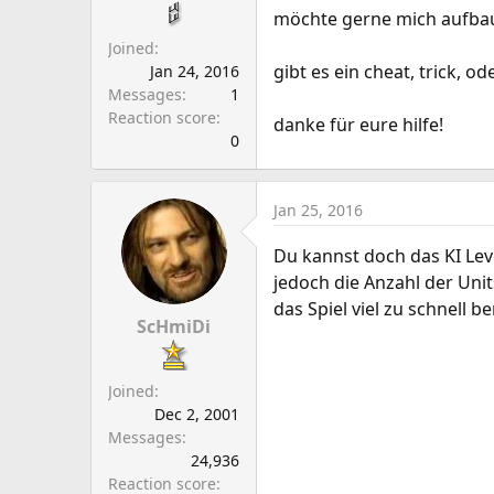
a
e
möchte gerne mich aufbau
r
Joined
t
gibt es ein cheat, trick, 
Jan 24, 2016
e
Messages
1
r
Reaction score
danke für eure hilfe!
0
Jan 25, 2016
Du kannst doch das KI Leve
jedoch die Anzahl der Unit
das Spiel viel zu schnell b
ScHmiDi
Joined
Dec 2, 2001
Messages
24,936
Reaction score