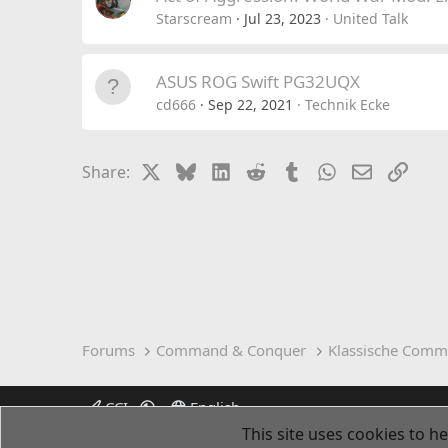
Starscream
Jul 23, 2023
United Talk
ASUS ROG Swift PG32UQX
cd666
Sep 22, 2021
Technik Ecke
X
Bluesky
LinkedIn
Reddit
Tumblr
WhatsApp
Email
Link
Share:
Forums
Command & Conquer
Klassische Comm
CCI
English
This site uses cookies to he