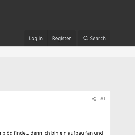
Log in
Register
Search
#1
h blöd finde... denn ich bin ein aufbau fan und