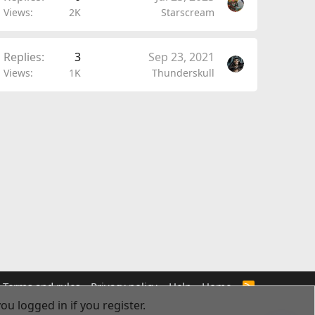
Views
2K
Starscream
Replies
3
Sep 23, 2021
Views
1K
Thunderskull
Terms and rules
Privacy policy
Help
Home
R
S
ou logged in if you register.
S