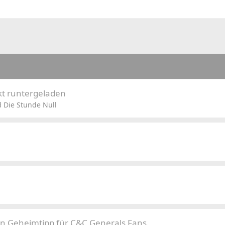
kt runtergeladen
 Die Stunde Null
in Geheimtipp für C&C Generals Fans.