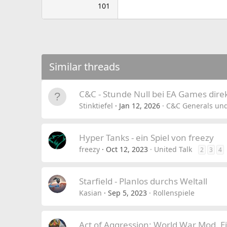
101
Similar threads
C&C - Stunde Null bei EA Games dire
Stinktiefel
Jan 12, 2026
C&C Generals und
Hyper Tanks - ein Spiel von freezy
freezy
Oct 12, 2023
United Talk
2
3
4
Starfield - Planlos durchs Weltall
Kasian
Sep 5, 2023
Rollenspiele
Act of Aggression: World War Mod. E