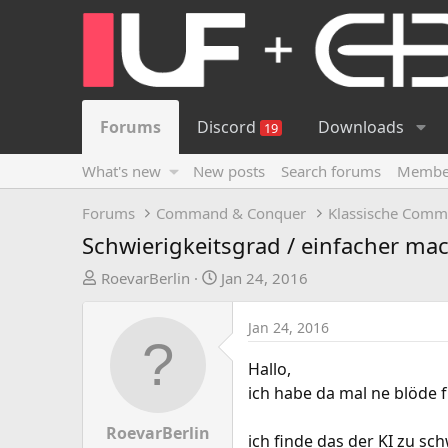
Forums
Discord
Downloads
19
What's new
New posts
Search forums
Membe
Forums
Command & Conquer
Klassische Comm
Schwierigkeitsgrad / einfacher ma
T
S
RoevarBerlin
Jan 24, 2016
h
t
r
a
Jan 24, 2016
e
r
a
t
Hallo,
d
d
ich habe da mal ne blöde f
s
a
t
t
RoevarBerlin
ich finde das der KI zu sch