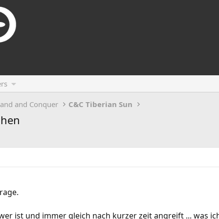
rs
and and Conquer
C&C Tiberian Sun
chen
rage.
wer ist und immer gleich nach kurzer zeit angreift ... was ic