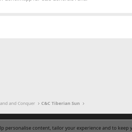
and and Conquer
C&C Tiberian Sun
lp personalise content, tailor your experience and to keep y