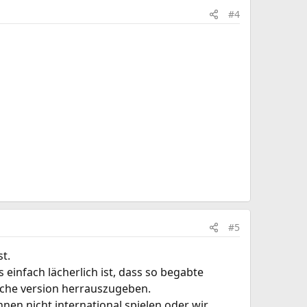
#4
#5
t.
 einfach lächerlich ist, dass so begabte
sche version herrauszugeben.
nnen nicht international spielen oder wir