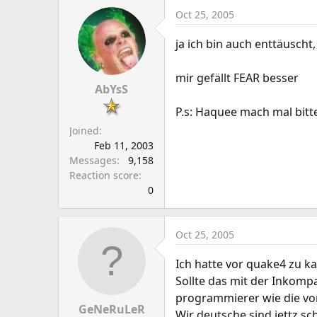
Oct 25, 2005
ja ich bin auch enttäusch
mir gefällt FEAR besser
AbYsS
P.s: Haquee mach mal bitte 
Joined
Feb 11, 2003
Messages
9,158
Reaction score
0
Oct 25, 2005
Ich hatte vor quake4 zu ka
Sollte das mit der Inkompa
programmierer wie die vo
GeNeRuLeR
Wir deutsche sind jettz sc