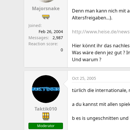
a
e
r
Majorsnake
Denn man kann nich mit al
t
Altersfreigaben...).
e
Joined
r
http://www.heise.de/new
Feb 26, 2004
Messages
2,987
Reaction score
Hier könnt ihr das nachles
0
Was wäre denn jez gut ? I
Und warum ?
Oct 25, 2005
türlich die internationale
a du kannst mit allen spie
Taktik010
b es is ungeschnitten und 
Moderator