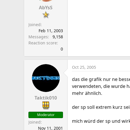
AbYsS
Joined
Feb 11, 2003
Messages
9,158
Reaction score
0
Oct 25, 2005
das die grafik nur ne bess
verwendeten, die wurde h
mehr ähnlich.
Taktik010
der sp soll extrem kurz sei
Moderator
mich würd der sp und wirk
Joined
Nov 11, 2001