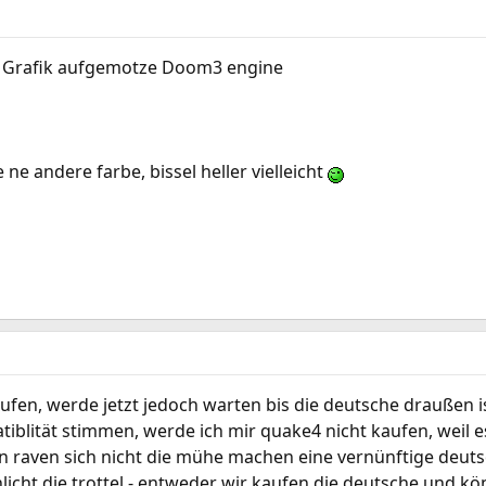
t, Grafik aufgemotze Doom3 engine
ne andere farbe, bissel heller vielleicht
ufen, werde jetzt jedoch warten bis die deutsche draußen is
tiblität stimmen, werde ich mir quake4 nicht kaufen, weil es
n raven sich nicht die mühe machen eine vernünftige deut
hlicht die trottel - entweder wir kaufen die deutsche und kö