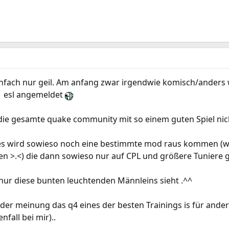
infach nur geil. Am anfang zwar irgendwie komisch/anders w
1 esl angemeldet
 die gesamte quake community mit so einem guten Spiel nic
.es wird sowieso noch eine bestimmte mod raus kommen (wei
n >.<) die dann sowieso nur auf CPL und größere Tuniere 
 nur diese bunten leuchtenden Männleins sieht .^^
 der meinung das q4 eines der besten Trainings is für andere
enfall bei mir)..