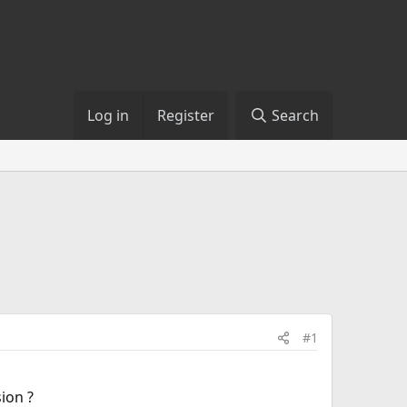
Log in
Register
Search
#1
ion ?