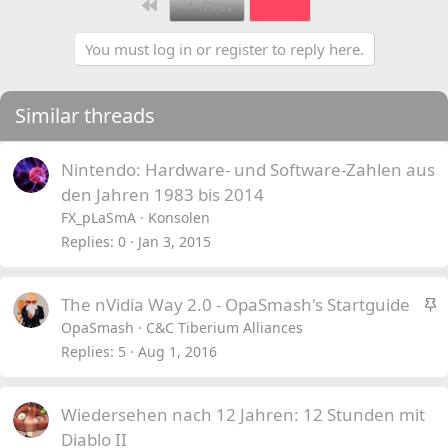
First
Prev
2 of 2
You must log in or register to reply here.
Similar threads
Nintendo: Hardware- und Software-Zahlen aus
den Jahren 1983 bis 2014
FX_pLaSmA
Konsolen
Replies
0
Jan 3, 2015
S
The nVidia Way 2.0 - OpaSmash's Startguide
t
OpaSmash
C&C Tiberium Alliances
i
Replies
5
Aug 1, 2016
c
k
Wiedersehen nach 12 Jahren: 12 Stunden mit
y
Diablo II