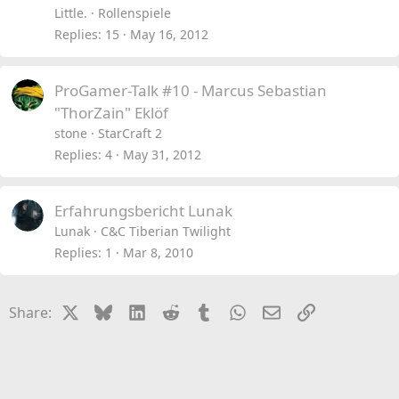
Little.
Rollenspiele
Replies
15
May 16, 2012
ProGamer-Talk #10 - Marcus Sebastian
"ThorZain" Eklöf
stone
StarCraft 2
Replies
4
May 31, 2012
Erfahrungsbericht Lunak
Lunak
C&C Tiberian Twilight
Replies
1
Mar 8, 2010
X
Bluesky
LinkedIn
Reddit
Tumblr
WhatsApp
Email
Link
Share: