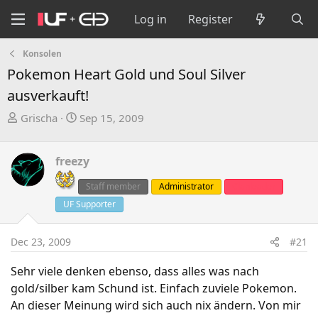
Log in
Register
Konsolen
Pokemon Heart Gold und Soul Silver
ausverkauft!
T
S
Grischa
Sep 15, 2009
h
t
r
a
freezy
e
r
a
t
Staff member
Administrator
Clanleader
d
d
UF Supporter
s
a
t
t
a
e
Dec 23, 2009
#21
r
Sehr viele denken ebenso, dass alles was nach
t
gold/silber kam Schund ist. Einfach zuviele Pokemon.
e
r
An dieser Meinung wird sich auch nix ändern. Von mir