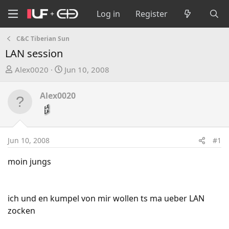
Log in
Register
C&C Tiberian Sun
LAN session
T
S
Alex0020
Jun 10, 2008
h
t
r
a
Alex0020
e
r
a
t
d
d
s
a
Jun 10, 2008
#1
t
t
a
e
moin jungs
r
t
e
ich und en kumpel von mir wollen ts ma ueber LAN
r
zocken