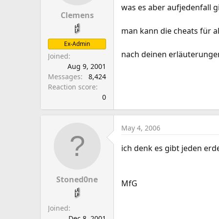
was es aber aufjedenfall g
Clemens
man kann die cheats für a
Ex-Admin
nach deinen erläuterungen
Joined
Aug 9, 2001
Messages
8,424
Reaction score
0
May 4, 2006
ich denk es gibt jeden er
Stoned0ne
MfG
Joined
Dec 8, 2001