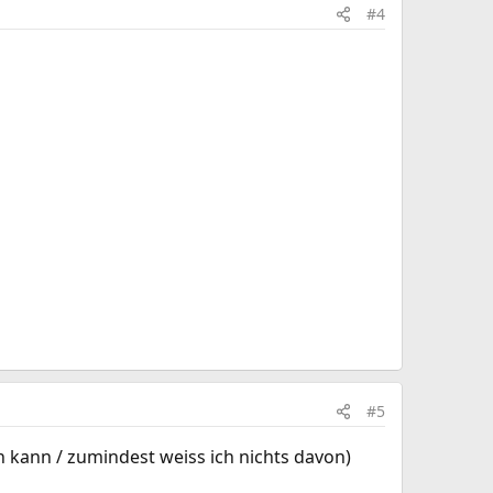
#4
#5
en kann / zumindest weiss ich nichts davon)