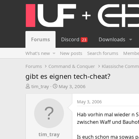
Forums
Discord
Downloads
23
What's new
New posts
Search forums
Membe
Forums
Command & Conquer
Klassische Comm
gibt es eignen tech-cheat?
T
S
tim_tray
May 3, 2006
h
t
r
a
May 3, 2006
e
r
a
t
Hab vorhin mal wieder n 
d
d
zwischen Waff und Bauhof
s
a
t
t
tim_tray
Is euch schon ma sowas p