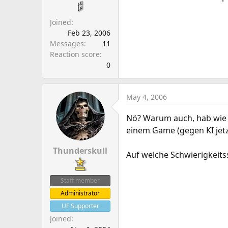
a
e
r
Joined
t
Feb 23, 2006
e
Messages
11
r
Reaction score
0
May 4, 2006
Nö? Warum auch, hab wie s
einem Game (gegen KI jetz
Thunderskull
Auf welche Schwierigkeits
Staff member
Administrator
UF Supporter
Joined