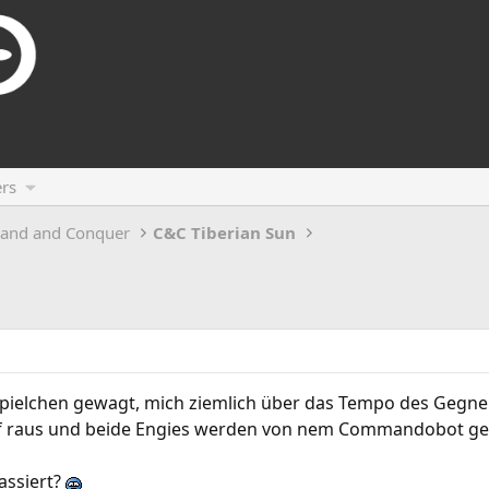
rs
and and Conquer
C&C Tiberian Sun
Spielchen gewagt, mich ziemlich über das Tempo des Ge
 raus und beide Engies werden von nem Commandobot gerös
assiert?