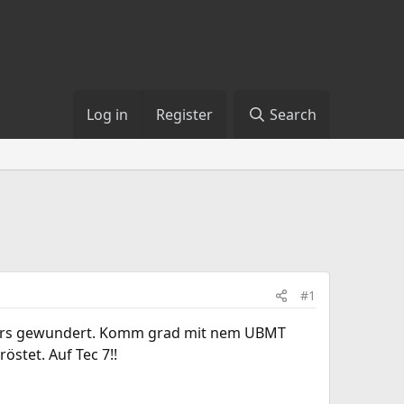
Log in
Register
Search
#1
gners gewundert. Komm grad mit nem UBMT
tet. Auf Tec 7!!