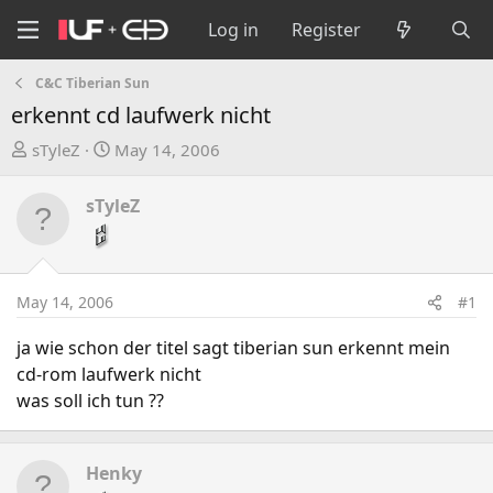
Log in
Register
C&C Tiberian Sun
erkennt cd laufwerk nicht
T
S
sTyleZ
May 14, 2006
h
t
r
a
sTyleZ
e
r
a
t
d
d
s
a
May 14, 2006
#1
t
t
a
e
ja wie schon der titel sagt tiberian sun erkennt mein
r
cd-rom laufwerk nicht
t
was soll ich tun ??
e
r
Henky