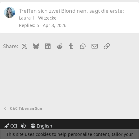
Treffen sich zwei Blondinen, sagt die erste:
Laura1l
Witzecke
Replies
5
Apr 3, 2026
X
Bluesky
LinkedIn
Reddit
Tumblr
WhatsApp
Email
Link
Share:
C&C Tiberian Sun
CCI
English
This site uses cookies to help personalise content, tailor your
Terms and rules
Privacy policy
Help
Home
R