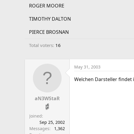
a
e
ROGER MOORE
r
t
TIMOTHY DALTON
e
r
PIERCE BROSNAN
Total voters
16
May 31, 2003
Welchen Darsteller findet
aN3WStaR
Joined
Sep 25, 2002
Messages
1,362