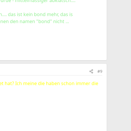
wurde - mittelmässiger abklatsch....
... das ist kein bond mehr, das is
enen den namen "bond" nicht ...
#9
et hat? Ich meine die haben schon immer die