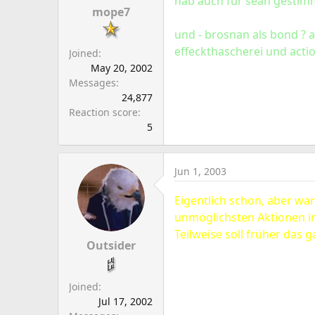
hab auch für sean gestimmt.
mope7
und - brosnan als bond ? a
effeckthascherei und actio
Joined
May 20, 2002
Messages
24,877
Reaction score
5
Jun 1, 2003
Eigentlich schon, aber wa
unmöglichsten Aktionen i
Teilweise soll früher das 
Outsider
Joined
Jul 17, 2002