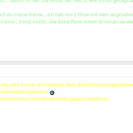
... dalton ist der 2te beste, der rest is, wie schoo gesagt 
ch du meine fresse... ich hab mir 2 filme mit dem angesehen.
n kino... sonst nichts.. die bond filme mitem brosnan verdi
r das nich immer ein Element, dass Bond-Filme ausgezeichn
n den Filmen gebracht
ganze Kino bei solchen Aktionen gelacht haben lol