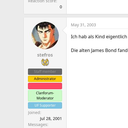
Reaction score
0
May 31, 2003
Ich hab als Kind eigentlic
Die alten James Bond fand
stefros
Staff member
Administrator
Clanleader
Clanforum-
Moderator
UF Supporter
Joined
Jul 28, 2001
Messages