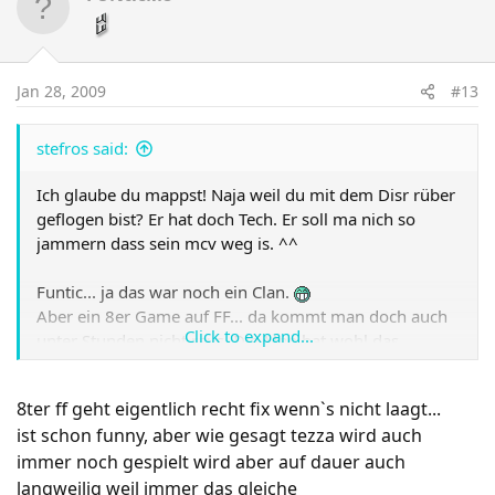
Jan 28, 2009
#13
stefros said:
Ich glaube du mappst! Naja weil du mit dem Disr rüber
geflogen bist? Er hat doch Tech. Er soll ma nich so
jammern dass sein mcv weg is. ^^
Funtic... ja das war noch ein Clan.
Aber ein 8er Game auf FF... da kommt man doch auch
Click to expand...
unter Stunden nicht raus. Die Map hat wohl das
höchste Potential einzuschlafen.
8ter ff geht eigentlich recht fix wenn`s nicht laagt...
ist schon funny, aber wie gesagt tezza wird auch
immer noch gespielt wird aber auf dauer auch
langweilig weil immer das gleiche