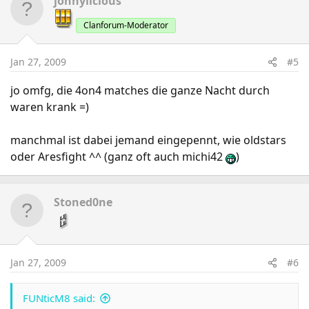
jonnylicious
Clanforum-Moderator
Jan 27, 2009
#5
jo omfg, die 4on4 matches die ganze Nacht durch
waren krank =)
manchmal ist dabei jemand eingepennt, wie oldstars
oder Aresfight ^^ (ganz oft auch michi42
)
Stoned0ne
Jan 27, 2009
#6
FUNticM8 said: