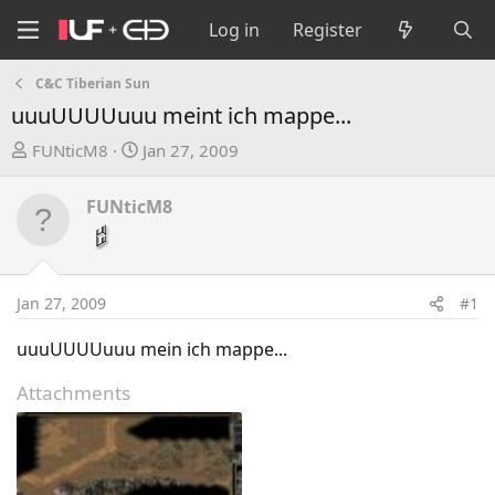
Log in
Register
C&C Tiberian Sun
uuuUUUUuuu meint ich mappe...
T
S
FUNticM8
Jan 27, 2009
h
t
r
a
FUNticM8
e
r
a
t
d
d
s
a
Jan 27, 2009
#1
t
t
a
e
uuuUUUUuuu mein ich mappe...
r
Attachments
t
e
r