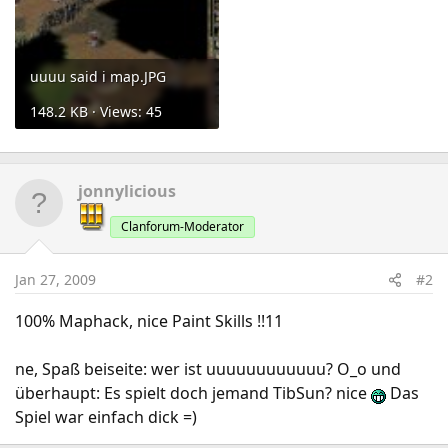
uuuu said i map.JPG
148.2 KB · Views: 45
jonnylicious
Clanforum-Moderator
Jan 27, 2009
#2
100% Maphack, nice Paint Skills !!11
ne, Spaß beiseite: wer ist uuuuuuuuuuuu? O_o und
überhaupt: Es spielt doch jemand TibSun? nice
Das
Spiel war einfach dick =)