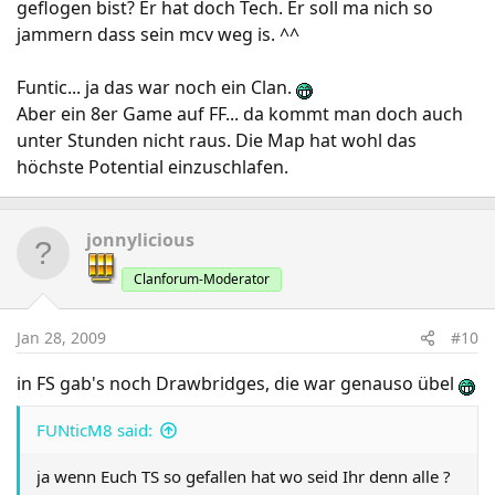
geflogen bist? Er hat doch Tech. Er soll ma nich so
jammern dass sein mcv weg is. ^^
Funtic... ja das war noch ein Clan.
Aber ein 8er Game auf FF... da kommt man doch auch
unter Stunden nicht raus. Die Map hat wohl das
höchste Potential einzuschlafen.
jonnylicious
Clanforum-Moderator
Jan 28, 2009
#10
in FS gab's noch Drawbridges, die war genauso übel
FUNticM8 said:
ja wenn Euch TS so gefallen hat wo seid Ihr denn alle ?