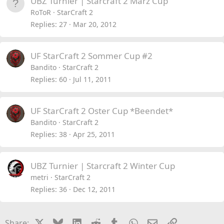
UBZ Turnier | Starcraft 2 März Cup
RoToR
StarCraft 2
Replies
27
Mar 20, 2012
UF StarCraft 2 Sommer Cup #2
Bandito
StarCraft 2
Replies
60
Jul 11, 2011
UF StarCraft 2 Oster Cup *Beendet*
Bandito
StarCraft 2
Replies
38
Apr 25, 2011
UBZ Turnier | Starcraft 2 Winter Cup
metri
StarCraft 2
Replies
36
Dec 12, 2011
X
Bluesky
LinkedIn
Reddit
Tumblr
WhatsApp
Email
Link
Share: