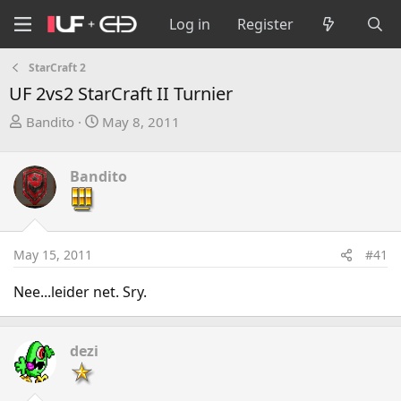
Log in
Register
StarCraft 2
UF 2vs2 StarCraft II Turnier
T
S
Bandito
May 8, 2011
h
t
r
a
Bandito
e
r
a
t
d
d
s
a
May 15, 2011
#41
t
t
a
e
Nee...leider net. Sry.
r
t
e
dezi
r