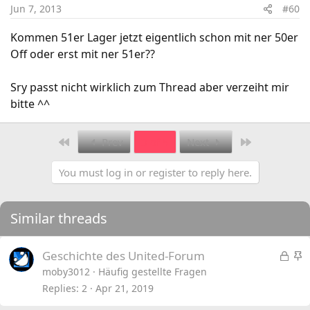
Jun 7, 2013
#60
Kommen 51er Lager jetzt eigentlich schon mit ner 50er
Off oder erst mit ner 51er??
Sry passt nicht wirklich zum Thread aber verzeiht mir
bitte ^^
First
Last
Prev
3 of 5
Next
You must log in or register to reply here.
Similar threads
L
S
Geschichte des United-Forum
o
t
moby3012
Häufig gestellte Fragen
c
i
Replies
2
Apr 21, 2019
k
c