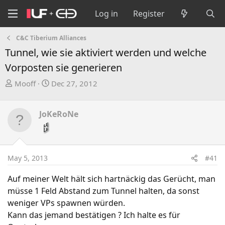
Log in
Register
C&C Tiberium Alliances
Tunnel, wie sie aktiviert werden und welche
Vorposten sie generieren
T
S
Mooff
Dec 27, 2012
h
t
r
a
JoKeRoNe
e
r
a
t
d
d
s
a
May 5, 2013
#41
t
t
a
e
Auf meiner Welt hält sich hartnäckig das Gerücht, man
r
müsse 1 Feld Abstand zum Tunnel halten, da sonst
t
weniger VPs spawnen würden.
e
Kann das jemand bestätigen ? Ich halte es für
r