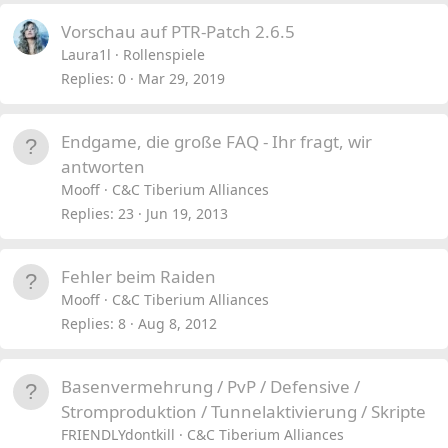
e
k
Vorschau auf PTR-Patch 2.6.5
d
y
Laura1l
Rollenspiele
Replies
0
Mar 29, 2019
Endgame, die große FAQ - Ihr fragt, wir
antworten
Mooff
C&C Tiberium Alliances
Replies
23
Jun 19, 2013
Fehler beim Raiden
Mooff
C&C Tiberium Alliances
Replies
8
Aug 8, 2012
Basenvermehrung / PvP / Defensive /
Stromproduktion / Tunnelaktivierung / Skripte
FRIENDLYdontkill
C&C Tiberium Alliances