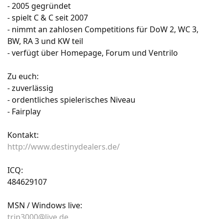
- 2005 gegründet
- spielt C & C seit 2007
- nimmt an zahlosen Competitions für DoW 2, WC 3,
BW, RA 3 und KW teil
- verfügt über Homepage, Forum und Ventrilo
Zu euch:
- zuverlässig
- ordentliches spielerisches Niveau
- Fairplay
Kontakt:
http://www.destinydealers.de/
ICQ:
484629107
MSN / Windows live:
trip3000@live.de