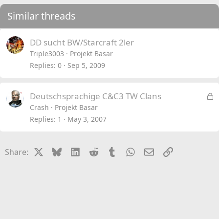
Similar threads
DD sucht BW/Starcraft 2ler
Triple3003
Projekt Basar
Replies
0
Sep 5, 2009
L
Deutschsprachige C&C3 TW Clans
o
Crash
Projekt Basar
c
Replies
1
May 3, 2007
k
e
X
Bluesky
LinkedIn
Reddit
Tumblr
WhatsApp
Email
Link
Share:
d