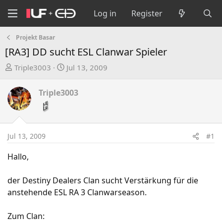
Log in
Register
Projekt Basar
[RA3] DD sucht ESL Clanwar Spieler
T
S
Triple3003
Jul 13, 2009
h
t
r
a
Triple3003
e
r
a
t
d
d
s
a
Jul 13, 2009
#1
t
t
a
e
Hallo,
r
t
der Destiny Dealers Clan sucht Verstärkung für die
e
anstehende ESL RA 3 Clanwarseason.
r
Zum Clan: