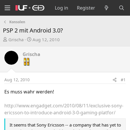
Log in
Register
Konsolen
PSP 2 mit Android 3.0?
T
S
Grischa
Aug 12, 2010
h
t
r
a
Grischa
e
r
a
t
d
d
s
a
Aug 12, 2010
#1
t
t
a
e
Es muss wahr werden!
r
t
http://www.engadget.com/2010/08/11/exclusive-sony-
e
ericsson-to-introduce-android-3-0-gaming-platfor/
r
It seems that Sony Ericsson -- a company that has yet to