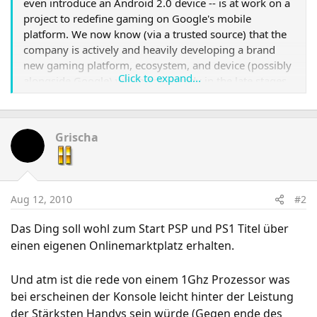
even introduce an Android 2.0 device -- is at work on a
project to redefine gaming on Google's mobile
platform. We now know (via a trusted source) that the
company is actively and heavily developing a brand
new gaming platform, ecosystem, and device (possibly
Click to expand...
alongside Google) which are already in the late stages
of planning. And we've got the goods on it.
Here's what we can tell you about the hardware: if
Grischa
you're a gaming fan, this is exactly the kind of phone
you've been waiting for. The device is described as
cross between the Samsung Captivate (
In Europa
Galaxy S
) and the PSP Go
Aug 12, 2010
#2
Das Ding soll wohl zum Start PSP und PS1 Titel über
einen eigenen Onlinemarktplatz erhalten.
Und atm ist die rede von einem 1Ghz Prozessor was
bei erscheinen der Konsole leicht hinter der Leistung
der Stärksten Handys sein würde (Gegen ende des