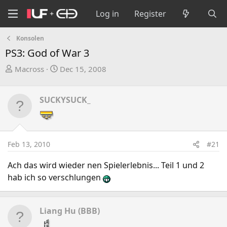
Log in
Register
Konsolen
PS3: God of War 3
T
S
Macross
Dec 15, 2008
h
t
r
a
SUCKYSUCK_
e
r
a
t
d
d
s
a
Feb 13, 2010
#21
t
t
a
e
Ach das wird wieder nen Spielerlebnis... Teil 1 und 2
r
hab ich so verschlungen
t
e
r
Liang Hu (BBB)